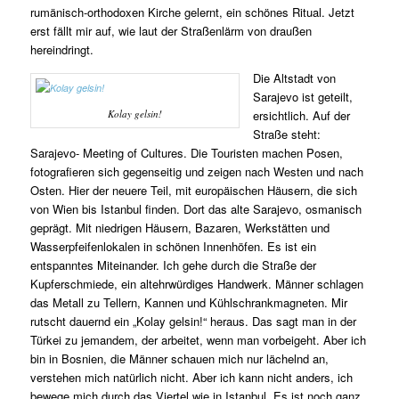
rumänisch-orthodoxen Kirche gelernt, ein schönes Ritual. Jetzt
erst fällt mir auf, wie laut der Straßenlärm von draußen
hereindringt.
Die Altstadt von
Sarajevo ist geteilt,
Kolay gelsin!
ersichtlich. Auf der
Straße steht:
Sarajevo- Meeting of Cultures. Die Touristen machen Posen,
fotografieren sich gegenseitig und zeigen nach Westen und nach
Osten. Hier der neuere Teil, mit europäischen Häusern, die sich
von Wien bis Istanbul finden. Dort das alte Sarajevo, osmanisch
geprägt. Mit niedrigen Häusern, Bazaren, Werkstätten und
Wasserpfeifenlokalen in schönen Innenhöfen. Es ist ein
entspanntes Miteinander. Ich gehe durch die Straße der
Kupferschmiede, ein altehrwürdiges Handwerk. Männer schlagen
das Metall zu Tellern, Kannen und Kühlschrankmagneten. Mir
rutscht dauernd ein „Kolay gelsin!“ heraus. Das sagt man in der
Türkei zu jemandem, der arbeitet, wenn man vorbeigeht. Aber ich
bin in Bosnien, die Männer schauen mich nur lächelnd an,
verstehen mich natürlich nicht. Aber ich kann nicht anders, ich
bewege mich durch das Viertel wie in Istanbul. Es ist noch ganz