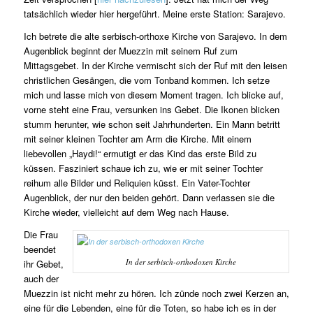
tatsächlich wieder hier hergeführt. Meine erste Station: Sarajevo.
Ich betrete die alte serbisch-orthoxe Kirche von Sarajevo. In dem
Augenblick beginnt der Muezzin mit seinem Ruf zum
Mittagsgebet. In der Kirche vermischt sich der Ruf mit den leisen
christlichen Gesängen, die vom Tonband kommen. Ich setze
mich und lasse mich von diesem Moment tragen. Ich blicke auf,
vorne steht eine Frau, versunken ins Gebet. Die Ikonen blicken
stumm herunter, wie schon seit Jahrhunderten. Ein Mann betritt
mit seiner kleinen Tochter am Arm die Kirche. Mit einem
liebevollen „Haydi!“ ermutigt er das Kind das erste Bild zu
küssen. Fasziniert schaue ich zu, wie er mit seiner Tochter
reihum alle Bilder und Reliquien küsst. Ein Vater-Tochter
Augenblick, der nur den beiden gehört. Dann verlassen sie die
Kirche wieder, vielleicht auf dem Weg nach Hause.
Die Frau
beendet
In der serbisch-orthodoxen Kirche
ihr Gebet,
auch der
Muezzin ist nicht mehr zu hören. Ich zünde noch zwei Kerzen an,
eine für die Lebenden, eine für die Toten, so habe ich es in der