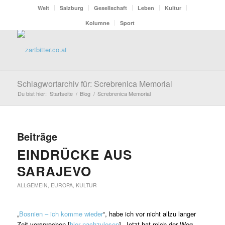
Welt
Salzburg
Gesellschaft
Leben
Kultur
Kolumne
Sport
Schlagwortarchiv für: Screbrenica Memorial
Du bist hier:
Startseite
/
Blog
/
Screbrenica Memorial
Beiträge
EINDRÜCKE AUS
SARAJEVO
ALLGEMEIN
,
EUROPA
,
KULTUR
„
Bosnien – ich komme wieder
“, habe ich vor nicht allzu langer
Zeit versprochen [
hier nachzulesen
]. Jetzt hat mich der Weg