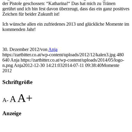
der Pistole geschossen: “Katharina!“ Das hat mich zu Tränen
gerührt und ich bin fest davon überzeugt, dass das ein ganz positives
Zeichen für beider Zukunft ist!
Ich wünsche allen ein zufriedenes 2013 und glückliche Momente im
kommenden Jahr!
30. Dezember 2012
/
von
Anja
https://zartbitter.co.at/wp-content/uploads/2012/12/kalen3.jpg
480
640
Anja
https://zartbitter.co.at/wp-content/uploads/2014/05/logo-
n.png
Anja
2012-12-30 14:21:03
2014-07-11 09:38:40
Momente
2012
Schriftgröße
A+
A
A-
Anzeige