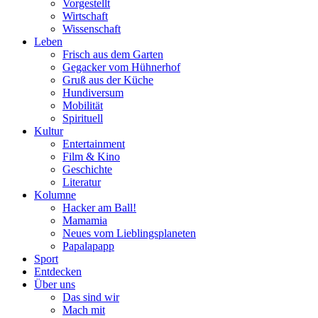
Vorgestellt
Wirtschaft
Wissenschaft
Leben
Frisch aus dem Garten
Gegacker vom Hühnerhof
Gruß aus der Küche
Hundiversum
Mobilität
Spirituell
Kultur
Entertainment
Film & Kino
Geschichte
Literatur
Kolumne
Hacker am Ball!
Mamamia
Neues vom Lieblingsplaneten
Papalapapp
Sport
Entdecken
Über uns
Das sind wir
Mach mit