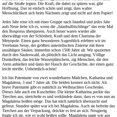
auf die Straße legten. Die Kraft, die dabei zu spüren war, gibt
Hoffnung. Das ist einfach schön und zeigt, dass wahre
Menschlichkeit sich beim Nächsten zeigt und nicht auf dem Papier!
Jedes Jahr reise ich mit einer Gruppe nach Istanbul und jedes Jahr
aufs Neue liebe ich es, wenn die „Istanbulfrischlinge“ das erste Mal
den Bosporus überqueren. Auch heuer waren wieder alle
überwältigt von der Schönheit, Kraft und dem Charisma der
Metropole. Einen ganz besonderen Augenblick erlebten wir im
Yerebatan Seray, der größten unterirdischen Zisterne mit ihren
unzähligen Säulen, immerhin schon 1500 Jahre alt. Wir spazierten
durch den Säulenwald, als plötzlich das Licht ausging. Völlige
Dunkelheit, das leichte Wasserplätschern, zig Menschen, die den
Atem anhielten und dann der Hauch der Geschichte, der einen ganz
leicht streifte. Unheimlich-schön!
Ich bin Patentante von zwei wunderbaren Mädchen, Katharina und
Magdalena, 3 und 7 Jahre alt. Die beiden kennen sich nicht. Als
brave Patentante gibt es natürlich zu Weihnachten Geschenke.
Dieses Jahr auch ein Kuscheltier. Die kleine Katharina packte das
Tierchen aus, streichelte es und verkündete dann, dass es von nun an
Magdalena heißen möge. Das hat mich natürlich überrascht und
gefreut. Stunden später war ich bei Magdalena. Auch sie befreite das
Tierchen aus der Verpackung, drückte es fest an sich. Neugierig
fragte ich sie, wie es wohl heißen sollte. Magdalena sagte wie aus