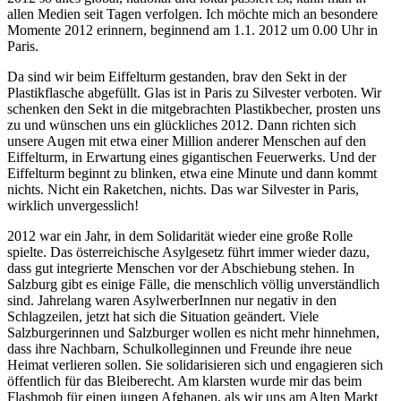
allen Medien seit Tagen verfolgen. Ich möchte mich an besondere
Momente 2012 erinnern, beginnend am 1.1. 2012 um 0.00 Uhr in
Paris.
Da sind wir beim Eiffelturm gestanden, brav den Sekt in der
Plastikflasche abgefüllt. Glas ist in Paris zu Silvester verboten. Wir
schenken den Sekt in die mitgebrachten Plastikbecher, prosten uns
zu und wünschen uns ein glückliches 2012. Dann richten sich
unsere Augen mit etwa einer Million anderer Menschen auf den
Eiffelturm, in Erwartung eines gigantischen Feuerwerks. Und der
Eiffelturm beginnt zu blinken, etwa eine Minute und dann kommt
nichts. Nicht ein Raketchen, nichts. Das war Silvester in Paris,
wirklich unvergesslich!
2012 war ein Jahr, in dem Solidarität wieder eine große Rolle
spielte. Das österreichische Asylgesetz führt immer wieder dazu,
dass gut integrierte Menschen vor der Abschiebung stehen. In
Salzburg gibt es einige Fälle, die menschlich völlig unverständlich
sind. Jahrelang waren AsylwerberInnen nur negativ in den
Schlagzeilen, jetzt hat sich die Situation geändert. Viele
Salzburgerinnen und Salzburger wollen es nicht mehr hinnehmen,
dass ihre Nachbarn, Schulkolleginnen und Freunde ihre neue
Heimat verlieren sollen. Sie solidarisieren sich und engagieren sich
öffentlich für das Bleiberecht. Am klarsten wurde mir das beim
Flashmob für einen jungen Afghanen, als wir uns am Alten Markt