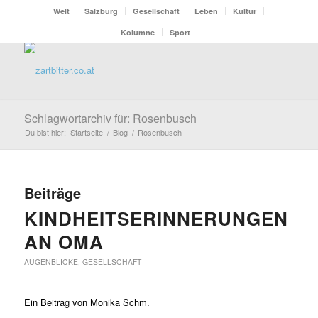
Welt
Salzburg
Gesellschaft
Leben
Kultur
Kolumne
Sport
Schlagwortarchiv für: Rosenbusch
Du bist hier:
Startseite
/
Blog
/
Rosenbusch
Beiträge
KINDHEITSERINNERUNGEN
AN OMA
AUGENBLICKE
,
GESELLSCHAFT
Ein Beitrag von Monika Schm.