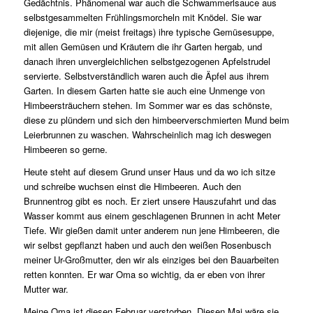
Gedächtnis. Phänomenal war auch die Schwammerlsauce aus
selbstgesammelten Frühlingsmorcheln mit Knödel. Sie war
diejenige, die mir (meist freitags) ihre typische Gemüsesuppe,
mit allen Gemüsen und Kräutern die ihr Garten hergab, und
danach ihren unvergleichlichen selbstgezogenen Apfelstrudel
servierte. Selbstverständlich waren auch die Äpfel aus ihrem
Garten. In diesem Garten hatte sie auch eine Unmenge von
Himbeersträuchern stehen. Im Sommer war es das schönste,
diese zu plündern und sich den himbeerverschmierten Mund beim
Leierbrunnen zu waschen. Wahrscheinlich mag ich deswegen
Himbeeren so gerne.
Heute steht auf diesem Grund unser Haus und da wo ich sitze
und schreibe wuchsen einst die Himbeeren. Auch den
Brunnentrog gibt es noch. Er ziert unsere Hauszufahrt und das
Wasser kommt aus einem geschlagenen Brunnen in acht Meter
Tiefe. Wir gießen damit unter anderem nun jene Himbeeren, die
wir selbst gepflanzt haben und auch den weißen Rosenbusch
meiner Ur-Großmutter, den wir als einziges bei den Bauarbeiten
retten konnten. Er war Oma so wichtig, da er eben von ihrer
Mutter war.
Meine Oma ist diesen Februar verstorben. Diesen Mai wäre sie