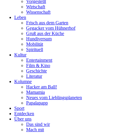
Vorgestellt
Wirtschaft
Wissenschaft
Leben
Frisch aus dem Garten
Gegacker vom Hühnerhof
Gruß aus der Küche
Hundiversum
Mobilität
Spirituell
Kultur
Entertainment
Film & Kino
Geschichte
Literatur
Kolumne
Hacker am Ball!
Mamamia
Neues vom Lieblingsplaneten
Papalapapp
Sport
Entdecken
Über uns
Das sind wir
Mach mit