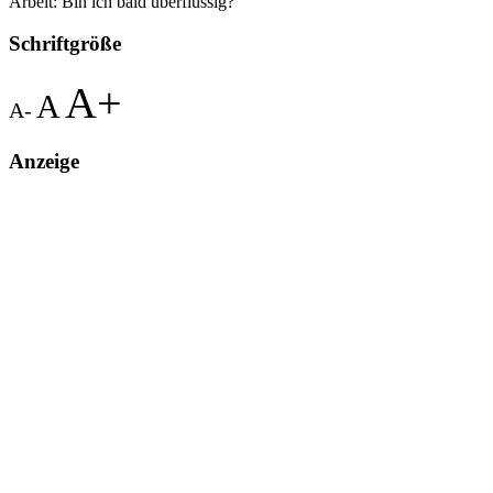
Arbeit: Bin ich bald überflüssig?
Schriftgröße
A+
A
A-
Anzeige