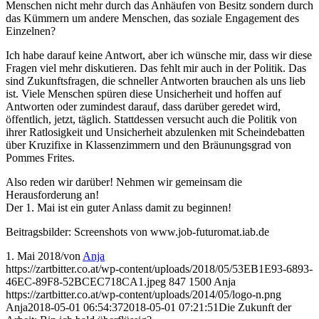
Menschen nicht mehr durch das Anhäufen von Besitz sondern durch
das Kümmern um andere Menschen, das soziale Engagement des
Einzelnen?
Ich habe darauf keine Antwort, aber ich wünsche mir, dass wir diese
Fragen viel mehr diskutieren. Das fehlt mir auch in der Politik. Das
sind Zukunftsfragen, die schneller Antworten brauchen als uns lieb
ist. Viele Menschen spüren diese Unsicherheit und hoffen auf
Antworten oder zumindest darauf, dass darüber geredet wird,
öffentlich, jetzt, täglich. Stattdessen versucht auch die Politik von
ihrer Ratlosigkeit und Unsicherheit abzulenken mit Scheindebatten
über Kruzifixe in Klassenzimmern und den Bräunungsgrad von
Pommes Frites.
Also reden wir darüber! Nehmen wir gemeinsam die
Herausforderung an!
Der 1. Mai ist ein guter Anlass damit zu beginnen!
Beitragsbilder: Screenshots von www.job-futuromat.iab.de
1. Mai 2018
/
von
Anja
https://zartbitter.co.at/wp-content/uploads/2018/05/53EB1E93-6893-
46EC-89F8-52BCEC718CA1.jpeg
847
1500
Anja
https://zartbitter.co.at/wp-content/uploads/2014/05/logo-n.png
Anja
2018-05-01 06:54:37
2018-05-01 07:21:51
Die Zukunft der