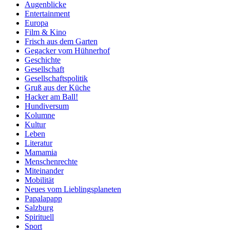
Augenblicke
Entertainment
Europa
Film & Kino
Frisch aus dem Garten
Gegacker vom Hühnerhof
Geschichte
Gesellschaft
Gesellschaftspolitik
Gruß aus der Küche
Hacker am Ball!
Hundiversum
Kolumne
Kultur
Leben
Literatur
Mamamia
Menschenrechte
Miteinander
Mobilität
Neues vom Lieblingsplaneten
Papalapapp
Salzburg
Spirituell
Sport