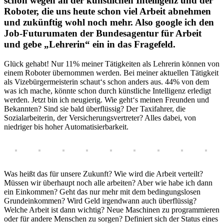
schon wegen all der künstlichen Intelligenz und der
Roboter, die uns heute schon viel Arbeit abnehmen
und zukünftig wohl noch mehr. Also google ich den
Job-Futurumaten der Bundesagentur für Arbeit
und gebe „Lehrerin“ ein in das Fragefeld.
Glück gehabt! Nur 11% meiner Tätigkeiten als Lehrerin können von
einem Roboter übernommen werden. Bei meiner aktuellen Tätigkeit
als Vizebürgermeisterin schaut‘s schon anders aus. 44% von dem
was ich mache, könnte schon durch künstliche Intelligenz erledigt
werden. Jetzt bin ich neugierig. Wie geht‘s meinen Freunden und
Bekannten? Sind sie bald überflüssig? Der Taxifahrer, die
Sozialarbeiterin, der Versicherungsvertreter? Alles dabei, von
niedriger bis hoher Automatisierbarkeit.
Was heißt das für unsere Zukunft? Wie wird die Arbeit verteilt?
Müssen wir überhaupt noch alle arbeiten? Aber wie habe ich dann
ein Einkommen? Geht das nur mehr mit dem bedingungslosen
Grundeinkommen? Wird Geld irgendwann auch überflüssig?
Welche Arbeit ist dann wichtig? Neue Maschinen zu programmieren
oder für andere Menschen zu sorgen? Definiert sich der Status eines