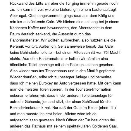
Rückwand des Lifts an, aber die Tür ging immerhin gerade noch
zu. Ich kam mir vor, wie eine Lieferung in einem Lastenaufzug!
Aber egal. Oben angekommen, gings raus aus dem Käfig und
rein ins entzückende Cafe. Wir blieben eine zeitlang bei je einem
Kännchen Kaffee und bewunderten, den Altersschnitt in dem
Raum deutlich senkend, die Aussicht durch das
Panoramafenster. Wir wollten aufbrechen, also nutzten alle die
Keramik vor Ort. Außer ich. Seltsamerweise besaß das Café
keine Behindertentoilette – bei einem Altersschnitt von 75! Macht
nichts. Aus dem Panoramafenster hatten wir nämlich eine
öffentliche Toilettenanlage mit dem Rollstuhlzeichen gesehen.
Also wieder raus ins Treppenhaus und in den Minilift gepfercht.
Wieder draußen, rollte ich zu besagter Anlage und bemerkte,
dass ich meinen Eurokey im Auto vergessen hatte. Mit dem kann
man die meisten Türen sperren. In der Touristen-Information
nebenan erfuhren wir, dass in der anderen Toilettenanlage für
aufrecht Gehende, jemand sitzt, der einen Schlüssel für die
Behindertenkeramik hat. Nur saß der Gute im Keller (ohne Lift)
und man musste ihn erst holen. Alleine wäre ich da
aufgeschmissen gewesen. Nach Öffnen der Tür besuchten die
anderen das Rathaus mit seinem spektakulären Goldenen Saal.