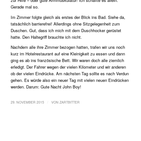
zur Hilfe – oder gute Armmuskulatur! Ich schaffte es allein.
Gerade mal so.
Im Zimmer folgte gleich als erstes der Blick ins Bad. Siehe da,
tatsächlich barrierefrei! Allerdings ohne Sitzgelegenheit zum
Duschen. Gut, dass ich mich mit dem Duschhocker gerüstet
hatte. Den Haltegriff brauchte ich nicht.
Nachdem alle ihre Zimmer bezogen hatten, trafen wir uns noch
kurz im Hotelrestaurant auf eine Kleinigkeit zu essen und dann
ging es ab ins französische Bett. Wir waren doch alle ziemlich
erledigt. Der Fahrer wegen der vielen Kilometer und wir anderen
ob der vielen Eindrücke. Am nächsten Tag sollte es nach Verdun
gehen. Es würde also ein neuer Tag mit vielen neuen Eindrücken
werden. Darum: Gute Nacht John Boy!
/
29. NOVEMBER 2015
VON
ZARTBITTER