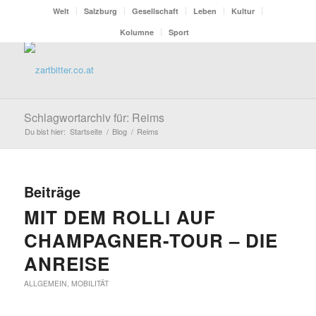
Welt
Salzburg
Gesellschaft
Leben
Kultur
Kolumne
Sport
Schlagwortarchiv für: Reims
Du bist hier:
Startseite
/
Blog
/
Reims
Beiträge
MIT DEM ROLLI AUF
CHAMPAGNER-TOUR – DIE
ANREISE
ALLGEMEIN
,
MOBILITÄT