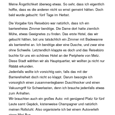
Meine Ängstlichkeit überwog etwas. So sehr, dass ich eigentlich
hoffte, dass es die anderen nicht so ernst gemeint hätten. Doch
bald wurde gebucht: fünf Tage im Herbst.
Die Vorgabe fürs Reisebüro war natürlich, dass ich ein
barrierefreies Zimmer benötige. Die Dame dort hatte ziemlich
Mühe, etwas Geeignetes zu finden. Das erste Hotel, das wir
gebucht hätten, bot uns tatsächlich ein Zimmer mit Badewanne
als barrierefrei an. Ich benötige aber eine Dusche, und zwar eine
ohne Schwelle. Letztendlich klappte es doch und das Reisebüro
buchte für uns ein schönes Hotel an der Peripherie von Metz.
Diese Stadt wählten wir als Hauptquartier, wir wollten ja nicht nur
Rääää erkunden.
Jedenfalls wollte ich vorsichtig sein, falls das mit der
Barrierefreiheit doch nicht so klappt. Darum besorgte ich
vorsorglich einen zusammenlegbaren Duschhocker und einen
Vakuumgriff für Schwerlasten, denn ich brauche jedenfalls etwas
zum Anhalten.
Wir brauchten auch ein großes Auto: mit genügend Platz für fünf
Leute samt Gepäck, kistenweise Champagner und natürlich
meinen Rollstuhl. Also organisierte ich bei einem Autoverleih
einen Mini-Bus.