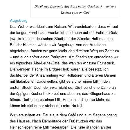
Die älteren Damen in Augsburg haben Geschmack – so feine
Kuchen gabs im Café
Augsburg
Das Wetter war ideal zum Reisen. Wir vereinbarten, dass wir auf
der langen Fahrt nach Frankreich und auch auf der Fahrt zurück
jeweils in einer deutschen Stadt auf der Strecke Halt machen.
Bei der Hinreise wählten wir Augsburg. Von der Autobahn
abgefahren, fanden wir ganz leicht den direkten Weg ins Zentrum
– und auch sofort einen Parkplatz. Am Stadtplatz entdeckten wir
ein typisches Alte-Leute-Café, das wählten wir zum Frühstück.
Die wenigen Tische im Erdgeschoß waren alle besetzt. Ich
dachte, bei der Ansammlung von Rollatoren und älteren Damen
mit lilafarbenen Dauerwellen, gibt es sicher einen Lift in den
ersten Stock. Doch dem war nicht so. Die freundliche Dame an
der üppigen Kuchentheke bot uns aber an, das Stiegenhaus zu
öffnen. Dort gäbe es einen Lift. Er sei allerdings so klein, da
könne ich sicher nur stehend(!) rein. Na toll.
Wir versuchten es. Raus aus dem Café und zum Seiteneingang
des Hauses. Nach Demontage der Fußstützen war das
Reinschieben reine Millimeterarbeit. Die Knie standen an der