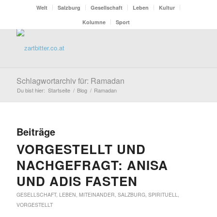
Welt
Salzburg
Gesellschaft
Leben
Kultur
Kolumne
Sport
Schlagwortarchiv für: Ramadan
Du bist hier:
Startseite
/
Blog
/
Ramadan
Beiträge
VORGESTELLT UND
NACHGEFRAGT: ANISA
UND ADIS FASTEN
GESELLSCHAFT
,
LEBEN
,
MITEINANDER
,
SALZBURG
,
SPIRITUELL
,
VORGESTELLT