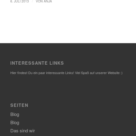
/
6. JULI 2013
VON
ANJA
INTERESSANTE LINKS
Hier findest Du ein paar interessante Links! Viel Spaß auf unserer Website :)
SEITEN
Blog
Blog
Das sind wir