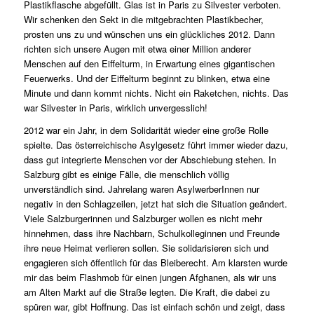
Plastikflasche abgefüllt. Glas ist in Paris zu Silvester verboten.
Wir schenken den Sekt in die mitgebrachten Plastikbecher,
prosten uns zu und wünschen uns ein glückliches 2012. Dann
richten sich unsere Augen mit etwa einer Million anderer
Menschen auf den Eiffelturm, in Erwartung eines gigantischen
Feuerwerks. Und der Eiffelturm beginnt zu blinken, etwa eine
Minute und dann kommt nichts. Nicht ein Raketchen, nichts. Das
war Silvester in Paris, wirklich unvergesslich!
2012 war ein Jahr, in dem Solidarität wieder eine große Rolle
spielte. Das österreichische Asylgesetz führt immer wieder dazu,
dass gut integrierte Menschen vor der Abschiebung stehen. In
Salzburg gibt es einige Fälle, die menschlich völlig
unverständlich sind. Jahrelang waren AsylwerberInnen nur
negativ in den Schlagzeilen, jetzt hat sich die Situation geändert.
Viele Salzburgerinnen und Salzburger wollen es nicht mehr
hinnehmen, dass ihre Nachbarn, Schulkolleginnen und Freunde
ihre neue Heimat verlieren sollen. Sie solidarisieren sich und
engagieren sich öffentlich für das Bleiberecht. Am klarsten wurde
mir das beim Flashmob für einen jungen Afghanen, als wir uns
am Alten Markt auf die Straße legten. Die Kraft, die dabei zu
spüren war, gibt Hoffnung. Das ist einfach schön und zeigt, dass