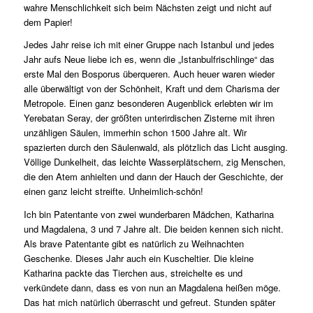
wahre Menschlichkeit sich beim Nächsten zeigt und nicht auf
dem Papier!
Jedes Jahr reise ich mit einer Gruppe nach Istanbul und jedes
Jahr aufs Neue liebe ich es, wenn die „Istanbulfrischlinge“ das
erste Mal den Bosporus überqueren. Auch heuer waren wieder
alle überwältigt von der Schönheit, Kraft und dem Charisma der
Metropole. Einen ganz besonderen Augenblick erlebten wir im
Yerebatan Seray, der größten unterirdischen Zisterne mit ihren
unzähligen Säulen, immerhin schon 1500 Jahre alt. Wir
spazierten durch den Säulenwald, als plötzlich das Licht ausging.
Völlige Dunkelheit, das leichte Wasserplätschern, zig Menschen,
die den Atem anhielten und dann der Hauch der Geschichte, der
einen ganz leicht streifte. Unheimlich-schön!
Ich bin Patentante von zwei wunderbaren Mädchen, Katharina
und Magdalena, 3 und 7 Jahre alt. Die beiden kennen sich nicht.
Als brave Patentante gibt es natürlich zu Weihnachten
Geschenke. Dieses Jahr auch ein Kuscheltier. Die kleine
Katharina packte das Tierchen aus, streichelte es und
verkündete dann, dass es von nun an Magdalena heißen möge.
Das hat mich natürlich überrascht und gefreut. Stunden später