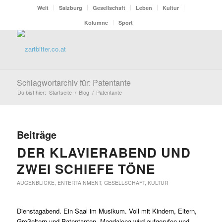
Welt
Salzburg
Gesellschaft
Leben
Kultur
Kolumne
Sport
Schlagwortarchiv für: Patentante
Du bist hier:
Startseite
/
Blog
/
Patentante
Beiträge
DER KLAVIERABEND UND
ZWEI SCHIEFE TÖNE
AUGENBLICKE
,
ENTERTAINMENT
,
GESELLSCHAFT
,
KULTUR
Dienstagabend. Ein Saal im Musikum. Voll mit Kindern, Eltern,
Großeltern und Patentanten. Magdalena wird aufgerufen und