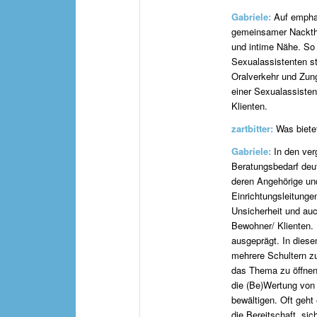
Gabriele:
Auf emphat
gemeinsamer Nackthe
und intime Nähe. So 
Sexualassistenten st
Oralverkehr und Zun
einer Sexualassisten
Klienten.
zartbitter:
Was biete
Gabriele:
In den ver
Beratungsbedarf deutl
deren Angehörige und
Einrichtungsleitunge
Unsicherheit und au
Bewohner/ Klienten. 
ausgeprägt. In dies
mehrere Schultern zu
das Thema zu öffnen,
die (Be)Wertung von
bewältigen. Oft geht
die Bereitschaft, si