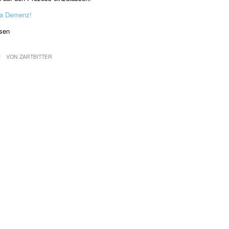
ma Demenz!
lsen
/
VON
ZARTBITTER