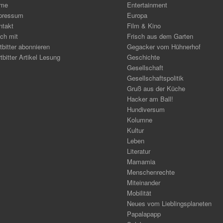
me
Entertainment
pressum
Europa
ntakt
Film & Kino
ch mit
Frisch aus dem Garten
tbitter abonnieren
Gegacker vom Hühnerhof
tbitter Artikel Lesung
Geschichte
Gesellschaft
Gesellschaftspolitik
Gruß aus der Küche
Hacker am Ball!
Hundiversum
Kolumne
Kultur
Leben
Literatur
Mamamia
Menschenrechte
Miteinander
Mobilität
Neues vom Lieblingsplaneten
Papalapapp