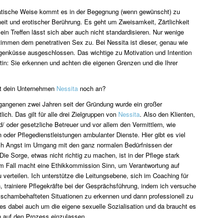
ische Weise kommt es in der Begegnung (wenn gewünscht) zu
it und erotischer Berührung. Es geht um Zweisamkeit, Zärtlichkeit
ein Treffen lässt sich aber auch nicht standardisieren. Nur wenige
immen dem penetrativen Sex zu. Bei Nessita ist dieser, genau wie
genküsse ausgeschlossen. Das wichtige zu Motivation und Intention
tin: Sie erkennen und achten die eigenen Grenzen und die Ihrer
t dein Unternehmen
Nessita
noch an?
gangenen zwei Jahren seit der Gründung wurde ein großer
ich. Das gilt für alle drei Zielgruppen von
Nessita
. Also den Klienten,
/ oder gesetzliche Betreuer und vor allem den Vermittlern, wie
n oder Pflegedienstleistungen ambulanter Dienste. Hier gibt es viel
ch Angst im Umgang mit den ganz normalen Bedürfnissen der
Die Sorge, etwas nicht richtig zu machen, ist in der Pflege stark
em Fall macht eine Ethikkommission Sinn, um Verantwortung auf
 verteilen. Ich unterstütze die Leitungsebene, sich im Coaching für
 trainiere Pflegekräfte bei der Gesprächsführung, indem ich versuche
 schambehafteten Situationen zu erkennen und dann professionell zu
 es dabei auch um die eigene sexuelle Sozialisation und da braucht es
ch auf den Prozess einzulassen.