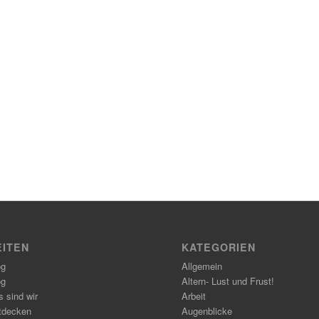
EITEN
KATEGORIEN
og
Allgemein
og
Altern- Lust und Frust!
 sind wir
Arbeit
tdecken
Augenblicke