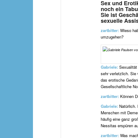
Sex und Eroti
noch ein Tabu
Sie ist Gesch
sexuelle Assis
zartbitter:
Wieso habe
umzugehen?
Gabriele:
Sexualität 
sehr verletzlich. Sie
das erotische Gedank
Gesellschaftliche No
zartbitter:
Können D
Gabriele:
Natürlich. 
Menschen mit Demenz
häufig eine ganz gr
Nessitas erspüren a
zartbitter:
Was macht