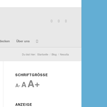
decken
Über uns
Du bist hier:
Startseite
/
Blog
/
Nessita
SCHRIFTGRÖSSE
A+
A
A-
ANZEIGE