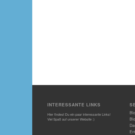
INTERESSANTE LINKS
S
Bl
Hier findest Du ein paar interessante Links!
Bl
Viel Spaß auf unserer Website :)
Das
En