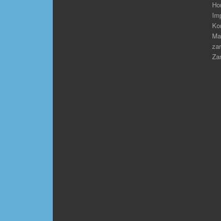
Ho
Im
Ko
Ma
zar
Zar