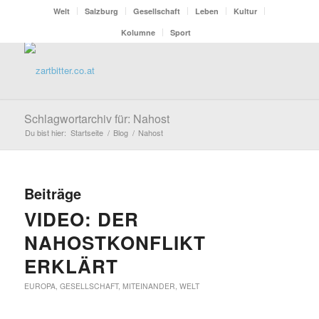
Welt
Salzburg
Gesellschaft
Leben
Kultur
Kolumne
Sport
Schlagwortarchiv für: Nahost
Du bist hier:
Startseite
/
Blog
/
Nahost
Beiträge
VIDEO: DER
NAHOSTKONFLIKT
ERKLÄRT
EUROPA
,
GESELLSCHAFT
,
MITEINANDER
,
WELT