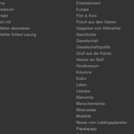
me
Entertainment
pressum
Europa
ntakt
Film & Kino
ch mit
Frisch aus dem Garten
tbitter abonnieren
Gegacker vom Hühnerhof
tbitter Artikel Lesung
Geschichte
Gesellschaft
Gesellschaftspolitik
Gruß aus der Küche
Hacker am Ball!
Hundiversum
Kolumne
Kultur
Leben
Literatur
Mamamia
Menschenrechte
Miteinander
Mobilität
Neues vom Lieblingsplaneten
Papalapapp