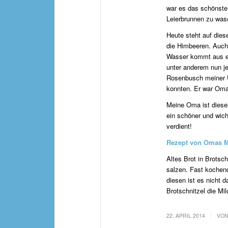
war es das schönste
Leierbrunnen zu was
Heute steht auf die
die Himbeeren. Auch 
Wasser kommt aus ei
unter anderem nun j
Rosenbusch meiner Ur
konnten. Er war Oma 
Meine Oma ist diesen
ein schöner und wich
verdient!
Rezept von Omas M
Altes Brot in Brotsc
salzen. Fast kochend
diesen ist es nicht 
Brotschnitzel die Mi
/
22. APRIL 2014
VO