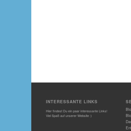
INTERESSANTE LINKS
S
Bl
Hier findest Du ein paar interessante Links!
Bl
Viel Spaß auf unserer Website :)
Das
En