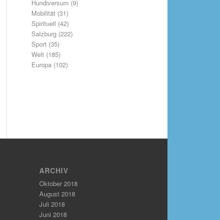
Hundiversum
(9)
Mobilität
(31)
Spirituell
(42)
Salzburg
(222)
Sport
(35)
Welt
(185)
Europa
(102)
ARCHIV
Oktober 2018
August 2018
Juli 2018
Juni 2018