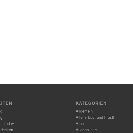
EITEN
KATEGORIEN
og
Allgemein
og
Altern- Lust und Frust!
 sind wir
Arbeit
tdecken
Augenblicke