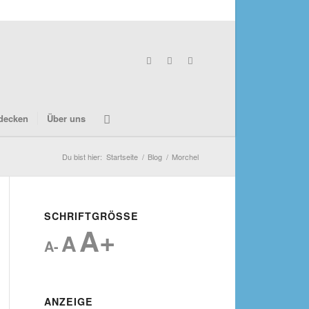
decken
Über uns
Du bist hier:
Startseite
/
Blog
/
Morchel
SCHRIFTGRÖSSE
A+
A
A-
ANZEIGE