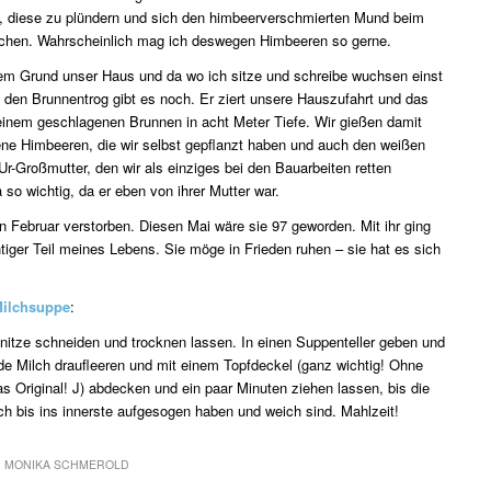
, diese zu plündern und sich den himbeerverschmierten Mund beim
chen. Wahrscheinlich mag ich deswegen Himbeeren so gerne.
sem Grund unser Haus und da wo ich sitze und schreibe wuchsen einst
den Brunnentrog gibt es noch. Er ziert unsere Hauszufahrt und das
nem geschlagenen Brunnen in acht Meter Tiefe. Wir gießen damit
ene Himbeeren, die wir selbst gepflanzt haben und auch den weißen
-Großmutter, den wir als einziges bei den Bauarbeiten retten
so wichtig, da er eben von ihrer Mutter war.
 Februar verstorben. Diesen Mai wäre sie 97 geworden. Mit ihr ging
tiger Teil meines Lebens. Sie möge in Frieden ruhen – sie hat es sich
ilchsuppe
:
hnitze schneiden und trocknen lassen. In einen Suppenteller geben und
e Milch draufleeren und mit einem Topfdeckel (ganz wichtig! Ohne
das Original! J) abdecken und ein paar Minuten ziehen lassen, bis die
lch bis ins innerste aufgesogen haben und weich sind. Mahlzeit!
N
MONIKA SCHMEROLD