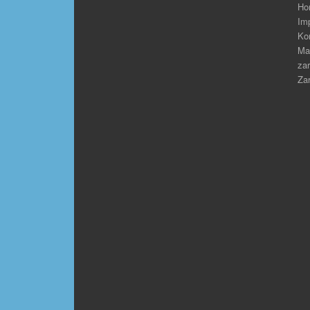
Ho
Im
Ko
Ma
zar
Zar