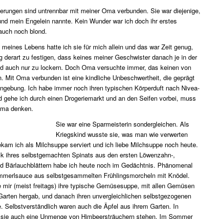
erungen sind untrennbar mit meiner Oma verbunden. Sie war diejenige,
nd mein Engelein nannte. Kein Wunder war ich doch ihr erstes
auch noch blond.
e meines Lebens hatte ich sie für mich allein und das war Zeit genug,
derart zu festigen, dass keines meiner Geschwister danach je in der
d auch nur zu lockern. Doch Oma versuchte immer, das keinen von
. Mit Oma verbunden ist eine kindliche Unbeschwertheit, die geprägt
ingebung. Ich habe immer noch ihren typischen Körperduft nach Nivea-
d gehe ich durch einen Drogeriemarkt und an den Seifen vorbei, muss
 Oma denken.
Sie war eine Sparmeisterin sondergleichen. Als
Kriegskind wusste sie, was man wie verwerten
ekam ich als Milchsuppe serviert und ich liebe Milchsuppe noch heute.
 ihres selbstgemachten Spinats aus den ersten Löwenzahn-,
d Bärlauchblättern habe ich heute noch im Gedächtnis. Phänomenal
merlsauce aus selbstgesammelten Frühlingsmorcheln mit Knödel.
ie mir (meist freitags) ihre typische Gemüsesuppe, mit allen Gemüsen
 Garten hergab, und danach ihren unvergleichlichen selbstgezogenen
te. Selbstverständlich waren auch die Äpfel aus ihrem Garten. In
 sie auch eine Unmenge von Himbeersträuchern stehen. Im Sommer