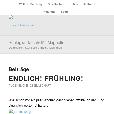
Welt
Salzburg
Gesellschaft
Leben
Kultur
Kolumne
Sport
Schlagwortarchiv für: Magnolien
Du bist hier:
Startseite
/
Blog
/
Magnolien
Beiträge
ENDLICH! FRÜHLING!
AUGENBLICKE
,
GESELLSCHAFT
Wie schon vor ein paar Wochen geschrieben, wollte ich den Blog
eigentlich wetterfrei halten.