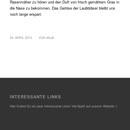
Rasenmäher zu hören und den Duft von frisch gemähtem Gras in
die Nase zu bekommen. Das Getöse der Laubbläser bleibt uns
noch lange erspart.
/
24. APRIL 2013
VON
ANJA
INTERESSANTE LINKS
Hier findest Du ein paar interessante Links! Viel Spaß auf unserer Website :)