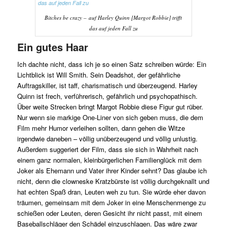
Bitches be crazy – auf Harley Quinn [Margot Robbie] trifft
das auf jeden Fall zu
Ein gutes Haar
Ich dachte nicht, dass ich je so einen Satz schreiben würde: Ein
Lichtblick ist Will Smith. Sein Deadshot, der gefährliche
Auftragskiller, ist taff, charismatisch und überzeugend. Harley
Quinn ist frech, verführerisch, gefährlich und psychopathisch.
Über weite Strecken bringt Margot Robbie diese Figur gut rüber.
Nur wenn sie markige One-Liner von sich geben muss, die dem
Film mehr Humor verleihen sollten, dann gehen die Witze
irgendwie daneben – völlig unüberzeugend und völlig unlustig.
Außerdem suggeriert der Film, dass sie sich in Wahrheit nach
einem ganz normalen, kleinbürgerlichen Familienglück mit dem
Joker als Ehemann und Vater ihrer Kinder sehnt? Das glaube ich
nicht, denn die clowneske Kratzbürste ist völlig durchgeknallt und
hat echten Spaß dran, Leuten weh zu tun. Sie würde eher davon
träumen, gemeinsam mit dem Joker in eine Menschenmenge zu
schießen oder Leuten, deren Gesicht ihr nicht passt, mit einem
Baseballschläger den Schädel einzuschlagen. Das wäre zwar