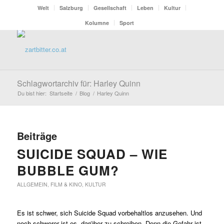
Welt
Salzburg
Gesellschaft
Leben
Kultur
Kolumne
Sport
Schlagwortarchiv für: Harley Quinn
Du bist hier:
Startseite
/
Blog
/
Harley Quinn
Beiträge
SUICIDE SQUAD – WIE
BUBBLE GUM?
ALLGEMEIN
,
FILM & KINO
,
KULTUR
Es ist schwer, sich Suicide Squad vorbehaltlos anzusehen. Und
noch schwerer ist es, darüber zu schreiben. Denn die Gefahr ist