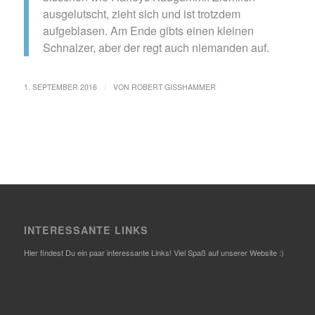
ausgelutscht, zieht sich und ist trotzdem
aufgeblasen. Am Ende gibts einen kleinen
Schnalzer, aber der regt auch niemanden auf.
/
1. SEPTEMBER 2016
VON
ROBERT GISSHAMMER
INTERESSANTE LINKS
Hier findest Du ein paar interessante Links! Viel Spaß auf unserer Website :)