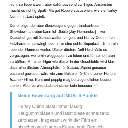
nicht so liebenswert, aber dafür passend zur Figur. Ansonsten
macht es richtig Spaß, Margot Robbie zuzusehen, wie sie Harley
Quinn mit Lust spielt.
Der einzige, der aber überzeugend gegen Enchantress im
Showdown antreten kann ist Diablo [Jay Hernandez] – wo
Deadshot gut mit Schusswaffen umgeht und Harley Quinn ihren
Holzhammer schwingt, besitzt er eine echte Superkraft. Er ist ein
lebender Flammenwerfer. Dieser düstere Anti-Held hätte es
vorgezogen, weiterhin weggesperrt zu leben und für seine Taten
zu büßen. Mit einer Figur wie dieser in der Geschichte wird klar,
dass eine düstere Atmosphäre für
Suicide Squad
genauso
passend gewesen wäre wie zum Beispiel für Christopher Norlans
Batman-
Filme. Bunt und poppig mag bei Jugendlichen besser
ziehen. Aber es wird dadurch sicher kein besserer Film.
Meine Bewertung auf IMDB: 6 Punkte
Harley Quinn bläst immer lässig
Kaugummiblasen und lässt diese schnalzend
zerplatzen. Insgesamt wirkt der Film ein
bisschen wie Harleys Kaugummi: Ziemlich