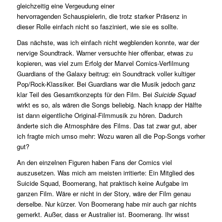
gleichzeitig eine Vergeudung einer
hervorragenden Schauspielerin, die trotz starker Präsenz in
dieser Rolle einfach nicht so fasziniert, wie sie es sollte.
Das nächste, was ich einfach nicht wegblenden konnte, war der
nervige Soundtrack. Warner versuchte hier offenbar, etwas zu
kopieren, was viel zum Erfolg der Marvel Comics-Verfilmung
Guardians of the Galaxy beitrug: ein Soundtrack voller kultiger
Pop/Rock-Klassiker. Bei Guardians war die Musik jedoch ganz
klar Teil des Gesamtkonzepts für den Film. Bei
Suicide Squad
wirkt es so, als wären die Songs beliebig. Nach knapp der Hälfte
ist dann eigentliche Original-Filmmusik zu hören. Dadurch
änderte sich die Atmosphäre des Films. Das tat zwar gut, aber
ich fragte mich umso mehr: Wozu waren all die Pop-Songs vorher
gut?
An den einzelnen Figuren haben Fans der Comics viel
auszusetzen. Was mich am meisten irritierte: Ein Mitglied des
Suicide Squad, Boomerang, hat praktisch keine Aufgabe im
ganzen Film. Wäre er nicht in der Story, wäre der Film genau
derselbe. Nur kürzer. Von Boomerang habe mir auch gar nichts
gemerkt. Außer, dass er Australier ist. Boomerang. Ihr wisst