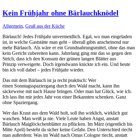
Kein Frühjahr ohne Bärlauchknödel
Allgemein
,
Gruß aus der Küche
Bärlauch! Jedes Frühjahr unvermeidlich. Egal, wo man eingeladen
ist, in welche Gaststätte man geht – überall gibts anscheinend nur
mehr Bärlauch. Als wäre er ein Grundnahrungsmittel, ohne das man
kein Gericht zubereiten kann. Jahrelang ging mir das so gegen den
Strich, dass ich den Konsum der grünen langen Blätter aus
Prinzip verweigerte. Doch irgendwann knickte ich ein. Und heute
bin ich voll dabei – jedes Frühjahr wieder.
Das mit dem Bärlauch ist ja recht praktisch: Wer
einen Sonntagsspaziergang durch den Wald macht, kann ihn
säckeweise mit nach Hause bringen. Oder man hat Glück, wie ich.
Ich lass ihn mir jedes Jahr von einer Bekannten schenken. Ganz
ohne Spaziergang.
Wer das Kraut aus dem Wald holt, soll ihn wirklich, wirklich gut
waschen. Man weiß ja nie. Viele Leute haben Angst, anstatt
Bärlauch Maiglöckchenblätter zu pflücken. Im März (eigentlich bis
Mitte April) besteht da sicher keine Gefahr. Den Unterschied riecht
man außerdem: Was im Wald nach Omas Cologne riecht, anstatt