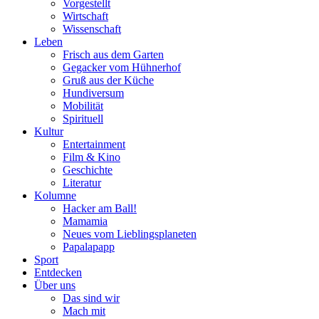
Vorgestellt
Wirtschaft
Wissenschaft
Leben
Frisch aus dem Garten
Gegacker vom Hühnerhof
Gruß aus der Küche
Hundiversum
Mobilität
Spirituell
Kultur
Entertainment
Film & Kino
Geschichte
Literatur
Kolumne
Hacker am Ball!
Mamamia
Neues vom Lieblingsplaneten
Papalapapp
Sport
Entdecken
Über uns
Das sind wir
Mach mit