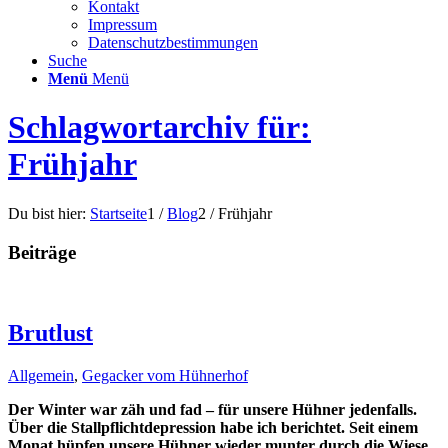
Kontakt
Impressum
Datenschutzbestimmungen
Suche
Menü
Menü
Schlagwortarchiv für:
Frühjahr
Du bist hier:
Startseite
1
/
Blog
2
/
Frühjahr
Beiträge
Brutlust
Allgemein
,
Gegacker vom Hühnerhof
Der Winter war zäh und fad – für unsere Hühner jedenfalls.
Über die Stallpflichtdepression habe ich berichtet. Seit einem
Monat hüpfen unsere Hühner wieder munter durch die Wiese.