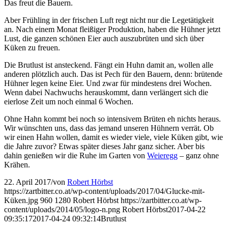
Das freut die Bauern.
Aber Frühling in der frischen Luft regt nicht nur die Legetätigkeit
an. Nach einem Monat fleißiger Produktion, haben die Hühner jetzt
Lust, die ganzen schönen Eier auch auszubrüten und sich über
Küken zu freuen.
Die Brutlust ist ansteckend. Fängt ein Huhn damit an, wollen alle
anderen plötzlich auch. Das ist Pech für den Bauern, denn: brütende
Hühner legen keine Eier. Und zwar für mindestens drei Wochen.
Wenn dabei Nachwuchs herauskommt, dann verlängert sich die
eierlose Zeit um noch einmal 6 Wochen.
Ohne Hahn kommt bei noch so intensivem Brüten eh nichts heraus.
Wir wünschten uns, dass das jemand unseren Hühnern verrät. Ob
wir einen Hahn wollen, damit es wieder viele, viele Küken gibt, wie
die Jahre zuvor? Etwas später dieses Jahr ganz sicher. Aber bis
dahin genießen wir die Ruhe im Garten von
Weieregg
– ganz ohne
Krähen.
22. April 2017
/
von
Robert Hörbst
https://zartbitter.co.at/wp-content/uploads/2017/04/Glucke-mit-
Küken.jpg
960
1280
Robert Hörbst
https://zartbitter.co.at/wp-
content/uploads/2014/05/logo-n.png
Robert Hörbst
2017-04-22
09:35:17
2017-04-24 09:32:14
Brutlust