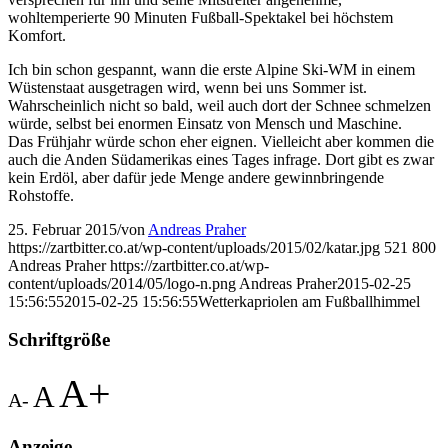
wohltemperierte 90 Minuten Fußball-Spektakel bei höchstem
Komfort.
Ich bin schon gespannt, wann die erste Alpine Ski-WM in einem
Wüstenstaat ausgetragen wird, wenn bei uns Sommer ist.
Wahrscheinlich nicht so bald, weil auch dort der Schnee schmelzen
würde, selbst bei enormen Einsatz von Mensch und Maschine.
Das Frühjahr würde schon eher eignen. Vielleicht aber kommen die
auch die Anden Südamerikas eines Tages infrage. Dort gibt es zwar
kein Erdöl, aber dafür jede Menge andere gewinnbringende
Rohstoffe.
25. Februar 2015
/
von
Andreas Praher
https://zartbitter.co.at/wp-content/uploads/2015/02/katar.jpg
521
800
Andreas Praher
https://zartbitter.co.at/wp-
content/uploads/2014/05/logo-n.png
Andreas Praher
2015-02-25
15:56:55
2015-02-25 15:56:55
Wetterkapriolen am Fußballhimmel
Schriftgröße
A+
A
A-
Anzeige