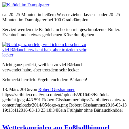
ca. 20–25 Minuten in heißem Wasser ziehen lassen – oder 20–25
Minuten im Dampfgarer bei 100 Grad dämpfen.
Serviert werden die Knödel am besten mit geschmolzener Butter.
Eventuell noch etwas geriebenen Käse draufgeben.
Nicht ganz perfekt, weil ich zu viel Bärlauch
verwendet habe, aber trotzdem sehr lecker
Schmeckt herrlich. Ergebt euch dem Bärlauch!
13. März 2016
/
von
Robert Gisshammer
https://zartbitter.co.at/wp-content/uploads/2016/03/Knödel-
gedreht.jpeg
443
591
Robert Gisshammer
https://zartbitter.co.at/wp-
content/uploads/2014/05/logo-n.png
Robert Gisshammer
2016-03-13
19:13:41
2016-03-13 23:18:34
Kein Frühjahr ohne Bärlauchknödel
Wetterkapriolen am Fußballhimmel