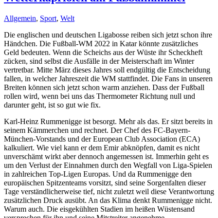
Allgemein
,
Sport
,
Welt
Die englischen und deutschen Ligabosse reiben sich jetzt schon ihre
Händchen. Die Fußball-WM 2022 in Katar könnte zusätzliches
Geld bedeuten. Wenn die Scheichs aus der Wüste ihr Scheckheft
zücken, sind selbst die Ausfälle in der Meisterschaft im Winter
vertretbar. Mitte März dieses Jahres soll endgültig die Entscheidung
fallen, in welcher Jahreszeit die WM stattfindet. Die Fans in unseren
Breiten können sich jetzt schon warm anziehen. Dass der Fußball
rollen wird, wenn bei uns das Thermometer Richtung null und
darunter geht, ist so gut wie fix.
Karl-Heinz Rummenigge ist besorgt. Mehr als das. Er sitzt bereits in
seinem Kämmerchen und rechnet. Der Chef des FC-Bayern-
München-Vorstands und der European Club Association (ECA)
kalkuliert. Wie viel kann er dem Emir abknöpfen, damit es nicht
unverschämt wirkt aber dennoch angemessen ist. Immerhin geht es
um den Verlust der Einnahmen durch den Wegfall von Liga-Spielen
in zahlreichen Top-Ligen Europas. Und da Rummenigge den
europäischen Spitzenteams vorsitzt, sind seine Sorgenfalten dieser
Tage verständlicherweise tief, nicht zuletzt weil diese Verantwortung
zusätzlichen Druck ausübt. An das Klima denkt Rummenigge nicht.
Warum auch. Die eisgekühlten Stadien im heißen Wüstensand
versprechen für ihn und seine Mitstreiter angenehme,