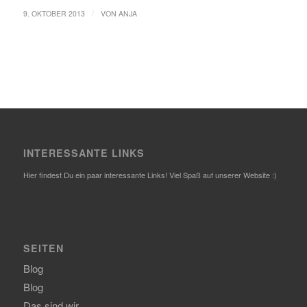
/
9. OKTOBER 2013
VON
ANJA
INTERESSANTE LINKS
Hier findest Du ein paar interessante Links! Viel Spaß auf unserer Website :)
SEITEN
Blog
Blog
Das sind wir