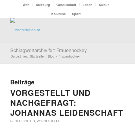
Welt
Salzburg
Gesellschaft
Leben
Kultur
Kolumne
Sport
Schlagwortarchiv für: Frauenhockey
Du bist hier:
Startseite
/
Blog
/
Frauenhockey
Beiträge
VORGESTELLT UND
NACHGEFRAGT:
JOHANNAS LEIDENSCHAFT
GESELLSCHAFT
,
VORGESTELLT