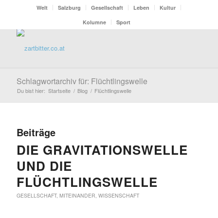
Welt
Salzburg
Gesellschaft
Leben
Kultur
Kolumne
Sport
Schlagwortarchiv für: Flüchtlingswelle
Du bist hier:
Startseite
/
Blog
/
Flüchtlingswelle
Beiträge
DIE GRAVITATIONSWELLE
UND DIE
FLÜCHTLINGSWELLE
GESELLSCHAFT
,
MITEINANDER
,
WISSENSCHAFT