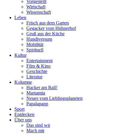
Vorgestellt
Wirtschaft
Wissenschaft
Leben
Frisch aus dem Garten
Gegacker vom Hühnerhof
Gruß aus der Küche
Hundiversum
Mobilität
Spirituell
Kultur
Entertainment
Film & Kino
Geschichte
Literatur
Kolumne
Hacker am Ball!
Mamamia
Neues vom Lieblingsplaneten
Papalapapp
Sport
Entdecken
Über uns
Das sind wir
Mach mit