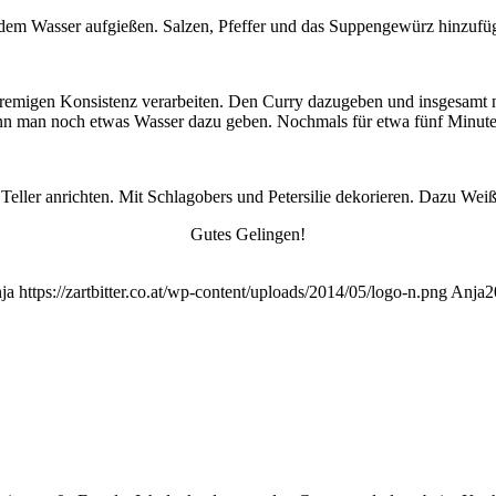
em Wasser aufgießen. Salzen, Pfeffer und das Suppengewürz hinzufüg
emigen Konsistenz verarbeiten. Den Curry dazugeben und insgesamt n
kann man noch etwas Wasser dazu geben. Nochmals für etwa fünf Minute
eller anrichten. Mit Schlagobers und Petersilie dekorieren. Dazu Weiß
Gutes Gelingen!
ja
https://zartbitter.co.at/wp-content/uploads/2014/05/logo-n.png
Anja
2