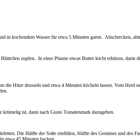
und in kochendem Wasser für etwa 5 Minuten garen. Abschrecken, abtro
 Blättchen zupfen. In einer Pfanne etwas Butter leicht erhitzen, darin
ann die Hitze drosseln und etwa 4 Minuten köcheln lassen. Vom Herd 
len.
ganz krümelig ist, dann nach Gusto Tomatenmark dazugeben.
nfetten. Die Hälfte der Soße einfüllen, Hälfte des Gemüses und des F
ür etwa 45 Minuten backen.