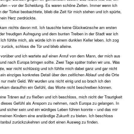
aufen – vor der Scheidung. Es waren schöne Zeiten. Immer wenn ich
 der Türkei beobachtete, blieb die Zeit für mich stehen und ich spürte,
 mein Herz zerdrückte.
ekam nichts davon mit. Ich tauschte keine Glückwünsche am ersten
 der freudigen Aufregung und dem bunten Treiben in der Stadt war ich
Ich fühlte mich, als würde ich in einem dunklen Keller leben. Ich zog
zurück, schloss die Tür und blieb alleine.
 vorüber und ich wartete auf einen Anruf von dem Mann, der mich aus
 und nach Europa bringen sollte. Zwei Tage später trafen wir uns. Was
gte, war nicht schlüssig und ich fühlte mich dabei ganz und gar nicht
kein einziges konkretes Detail über den zeitlichen Ablauf und die Orte
 nur mehr Geld. Wir wurden uns nicht einig und so brach ich den
rkam daraufhin ein Gefühl, das Worte nicht beschreiben können.
ne Tränen auf zu fließen und ich beschloss, mich nicht der Traurigkeit
 dieses Gefühl als Ansporn zu nehmen, nach Europa zu gelangen. In
i und sicher sein und ein würdiges Leben führen konnte – und das mir
, meinen Kindern eine anständige Zukunft zu bieten. Ich beschloss
stanbul zurückzukehren und dort einen Ausweg zu finden.