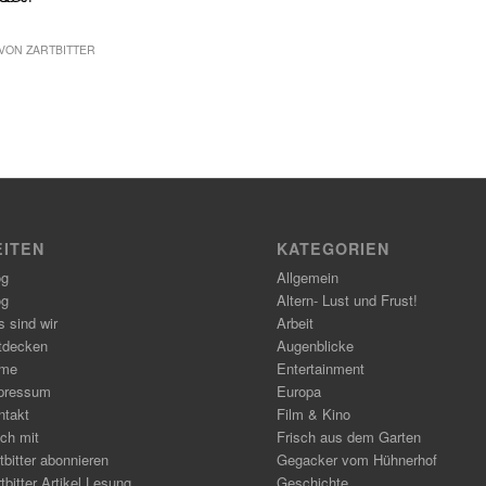
VON
ZARTBITTER
EITEN
KATEGORIEN
og
Allgemein
og
Altern- Lust und Frust!
 sind wir
Arbeit
tdecken
Augenblicke
me
Entertainment
pressum
Europa
ntakt
Film & Kino
ch mit
Frisch aus dem Garten
tbitter abonnieren
Gegacker vom Hühnerhof
tbitter Artikel Lesung
Geschichte