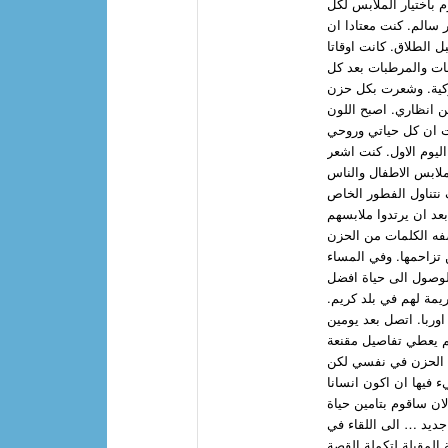
 باختيار الملابس لكل
ر سالم. كنت معتادا ان
م افضل الملابس والاشياء. كان اخر تسوق لي معهم عام 2011 قبل الطلاق. كانت اوقاتا
ات والمرطبات بعد كل
ركية. وشعرت بكل حزن
ن انظاري. اصبح اللون
 ان كل حياتي وروحي
ليوم الاول. كنت اشعر
ملابس الاطفال والناس
ف نتناول الفطور الخاص
 بعد ان يرتدوا ملابسهم
فه الكلمات من الحزن
تزاحمها. وفي المساء
لوصول الى حياة افضل
ريمة لهم في بلد كريم
وربا. اتصل بعد يومين
 لم يعطي تفاصيل مقنعة
اد الحزن في نفسي لكن
 فيها ان اكون انسانا
ان ساقوم بتامين حياة
ديد … الى اللقاء في
 المقبلة لتكملة القصة