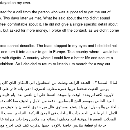
 stayed on my own.
ited for a call from the person who was supposed to get me out of
. Two days later we met. What he said about the trip didn’t sound
 feel comfortable about it. He did not give a single specific detail about
s, but asked for more money. I broke off the contact, as we didn’t come
 words cannot describe. The tears stopped in my eyes and I decided not
 and turn it into a spur to get to Europe. To a country where I would be
e with dignity. A country where I could live a better life and secure a
children. So I decided to return to Istanbul to search for a way out.
لماذا النمسا ؟ .. الحلقة الرابعة وصلت من اسطنبول الى المكان الذي كان ي
يومين التقيت شخصا عربيا عمره مقارب لعمري. ادعى بانه قادر على اي
الاوربية لكنه لم يحدد الوقت والموعد. اتفقنا على ان نلتقي بعد ايام قليلة و
العيد الخاص بموسم الحج للمسلمين. دفعة من الامل والخوف معا كانت 
بالخلاص والوصول الى بلد يتمتع بمستوى عال من حقوق الانسان والخوف م
الامل. ايام ما قبل العيد بدأت الساحات في المدن التركية بالتزاحم بسبب ال
المحلات الصغيرة المؤقتة لبيع مختلف البضائع من ملابس وحاجات منزلية خاصة
حاجة او قطعة ملابس خاصة بالاولاد، حينها تذكرت كيف كنت اخرج مع 