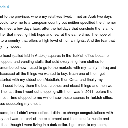
ode 4
ent to the province, where my relatives lived. I met an Arab two days
 could take me to a European country but neither specified the time nor
o meet a few days later, after the holidays that conclude the Islamic
fter that meeting I felt hope and fear at the same time. The hope of
 to a country that offers a high level of human rights. And the fear that
roy my hopes.
e feast (called Eid in Arabic) squares in the Turkish cities became
oppers and vending stalls that sold everything from clothes to
emembered how I used to go to the markets with my family in Iraq and
scussed all the things we wanted to buy. Each one of them got
started with my oldest son Abdullah, then Omar and finally my
 I used to buy them the best clothes and nicest things and then we
 The last time I went out shopping with them was in 2011, before the
imes. Time stopped to me while I saw these scenes in Turkish cities.
ness squeezing my chest.
ame, but I didn’t even notice. I didn’t exchange congratulations with
day and was not part of the excitement and the colourful hustle and
 felt as though I were living in a dark cellar. I got back to my room,