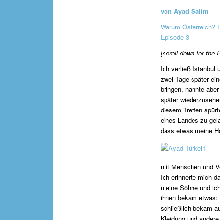
von Ayad Salim
Warum Österreich? 
Episode 3
[scroll down for the 
Ich verließ Istanbul 
zwei Tage später ein
bringen, nannte aber
später wiederzusehe
diesem Treffen spürt
eines Landes zu gel
dass etwas meine Ho
mit Menschen und Ve
Ich erinnerte mich d
meine Söhne und ich
ihnen bekam etwas: 
schließlich bekam a
Kleidung und andere