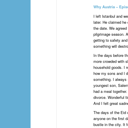
Why Austria – Epis
I left Istanbul and w
later. He claimed he
the date. We agreed t
pilgrimage season. A
getting to safety and
something will dest
In the days before th
more crowded with sh
household goods. I r
how my sons and I di
something. I always 
youngest son, Salem.
had a meal together.
divorce. Wonderful t
And I felt great sad
The days of the Eid c
anyone on the first 
bustle in the city. It