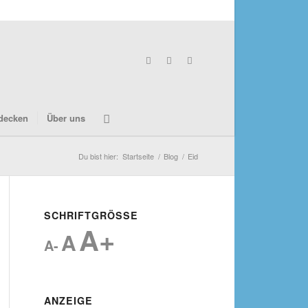
decken
Über uns
Du bist hier:
Startseite
/
Blog
/
Eid
SCHRIFTGRÖSSE
A+
A
A-
ANZEIGE