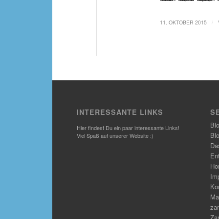
/
11. OKTOBER 2015
INTERESSANTE LINKS
S
Bl
Hier findest Du ein paar interessante Links!
Bl
Viel Spaß auf unserer Website :)
Das
En
Ho
Im
Ko
Ma
zar
Zar