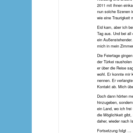
2011 mit ihnen eink
nun solche Szenen in
wie eine Traurigkeit
Eid kam, aber ich b
Tag aus. Und bei all
ein Außenstehender. 
mich in mein Zimmer 
Die Feiertage gingen
der Türkei rausholen
er über die Reise sa
wohl. Er konnte mir 
nennen. Er verlangte
Kontakt ab. Mich übe
Doch dann hörten mei
hinzugeben, sondern
ein Land, wo ich fre
die Möglichkeit gibt
daher, wieder nach I
Fortsetzung folgt …