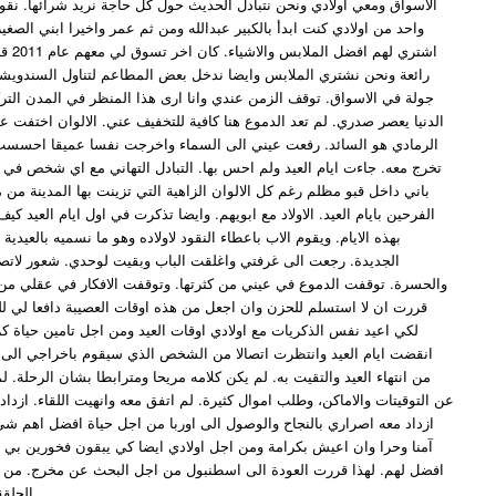
الاسواق ومعي اولادي ونحن نتبادل الحديث حول كل حاجة نريد شرائها. نقوم
واحد من اولادي كنت ابدأ بالكبير عبدالله ومن ثم عمر واخيرا ابني الصغي
اشتري له
رائعة ونحن نشتري الملابس وايضا ندخل بعض المطاعم لتناول السندويش
جولة في الاسواق. توقف الزمن عندي وانا ارى هذا المنظر في المدن الت
الدنيا يعصر صدري. لم تعد الدموع هنا كافية للتخفيف عني. الالوان اختفت ع
الرمادي هو السائد. رفعت عيني الى السماء واخرجت نفسا عميقا احسست
تخرج معه. جاءت ايام العيد ولم احس بها. التبادل التهاني مع اي شخص في ا
باني داخل قبو مظلم رغم كل الالوان الزاهية التي تزينت بها المدينة من 
الفرحين بايام العيد. الاولاد مع ابويهم. وايضا تذكرت في اول ايام العيد كي
بهذه الايام. ويقوم الاب باعطاء النقود لاولاده وهو ما نسميه بالعيدية
الجديدة. رجعت الى غرفتي واغلقت الباب وبقيت لوحدي. شعور لاتص
والحسرة. توقفت الدموع في عيني من كثرتها. وتوقفت الافكار في عقلي من 
قررت ان لا استسلم للحزن وان اجعل من هذه اوقات العصيبة دافعا لي ل
لكي اعيد نفس الذكريات مع اولادي اوقات العيد ومن اجل تامين حياة ك.
انقضت ايام العيد وانتظرت اتصالا من الشخص الذي سيقوم باخراجي الى ا
من انتهاء العيد والتقيت به. لم يكن كلامه مريحا ومترابطا بشان الرحلة.
عن التوقيتات والاماكن، وطلب اموال كثيرة. لم اتفق معه وانهيت اللقاء. ازد
ازداد معه اصراري بالنجاح والوصول الى اوربا من اجل حياة افضل اهم شيء
آمنا وحرا وان اعيش بكرامة ومن اجل اولادي ايضا كي يبقون فخورين بي ل
افضل لهم. لهذا قررت العودة الى اسطنبول من اجل البحث عن مخرج. من ج
الحلقة