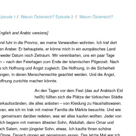
Episode 1
/
Warum Österreich? Episode 2
/
Warum Österreich?
English and Arabic versions]
und fuhr in die Provinz, wo meine Verwandten wohnten. Ich traf dort
en Araber. Er behauptete, er könne mich in ein europäisches Land
 weder Datum noch Zeitraum. Wir vereinbarten, uns ein paar Tage
n – nach den Feiertagen zum Ende der islamischen Pilgerzeit. Nach
e ich Hoffnung und Angst zugleich. Die Hoffnung, in die Sicherheit
angen, in denen Menschenrechte geachtet werden. Und die Angst,
ffnung zunichte machen könnte.
An den Tagen vor dem Fest (das auf Arabisch Eid
heißt) füllten sich die Plätze der türkischen Städte
rkaufsständen, die alles anboten – von Kleidung zu Haushaltswaren.
aran, wie ich im Irak mit meiner Familie die Märkte besuchte. Und wie
 gemeinsam darüber redeten, was wir alles kaufen wollten. Jeder von
Ich begann mit meinem ältesten Sohn, Abdullah, dann Omar und
uch Salem, mein jüngster Sohn, etwas. Ich kaufte ihnen schöne
 Dinge. Danach gingen wir gemeinsam essen. Das letzte Mal war ich