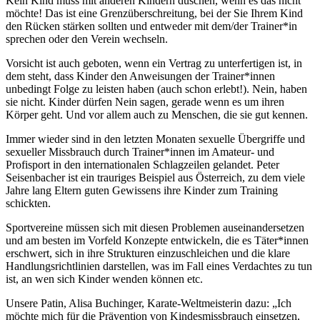
Kein Kind muss mit anderen Kindern duschen, wenn es das nicht
möchte! Das ist eine Grenzüberschreitung, bei der Sie Ihrem Kind
den Rücken stärken sollten und entweder mit dem/der Trainer*in
sprechen oder den Verein wechseln.
Vorsicht ist auch geboten, wenn ein Vertrag zu unterfertigen ist, in
dem steht, dass Kinder den Anweisungen der Trainer*innen
unbedingt Folge zu leisten haben (auch schon erlebt!). Nein, haben
sie nicht. Kinder dürfen Nein sagen, gerade wenn es um ihren
Körper geht. Und vor allem auch zu Menschen, die sie gut kennen.
Immer wieder sind in den letzten Monaten sexuelle Übergriffe und
sexueller Missbrauch durch Trainer*innen im Amateur- und
Profisport in den internationalen Schlagzeilen gelandet. Peter
Seisenbacher ist ein trauriges Beispiel aus Österreich, zu dem viele
Jahre lang Eltern guten Gewissens ihre Kinder zum Training
schickten.
Sportvereine müssen sich mit diesen Problemen auseinandersetzen
und am besten im Vorfeld Konzepte entwickeln, die es Täter*innen
erschwert, sich in ihre Strukturen einzuschleichen und die klare
Handlungsrichtlinien darstellen, was im Fall eines Verdachtes zu tun
ist, an wen sich Kinder wenden können etc.
Unsere Patin, Alisa Buchinger, Karate-Weltmeisterin dazu: „Ich
möchte mich für die Prävention von Kindesmissbrauch einsetzen,