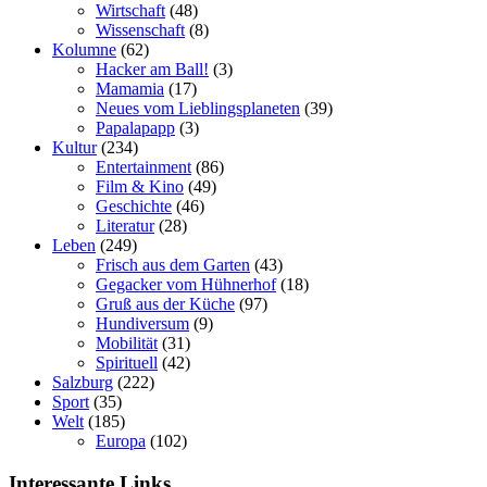
Wirtschaft
(48)
Wissenschaft
(8)
Kolumne
(62)
Hacker am Ball!
(3)
Mamamia
(17)
Neues vom Lieblingsplaneten
(39)
Papalapapp
(3)
Kultur
(234)
Entertainment
(86)
Film & Kino
(49)
Geschichte
(46)
Literatur
(28)
Leben
(249)
Frisch aus dem Garten
(43)
Gegacker vom Hühnerhof
(18)
Gruß aus der Küche
(97)
Hundiversum
(9)
Mobilität
(31)
Spirituell
(42)
Salzburg
(222)
Sport
(35)
Welt
(185)
Europa
(102)
Interessante Links