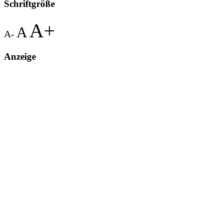
Schriftgröße
A+
A
A-
Anzeige