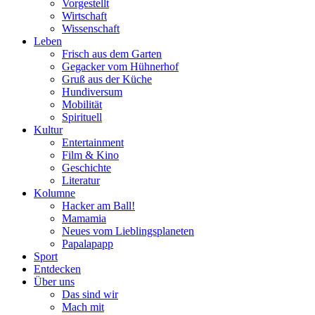
Vorgestellt
Wirtschaft
Wissenschaft
Leben
Frisch aus dem Garten
Gegacker vom Hühnerhof
Gruß aus der Küche
Hundiversum
Mobilität
Spirituell
Kultur
Entertainment
Film & Kino
Geschichte
Literatur
Kolumne
Hacker am Ball!
Mamamia
Neues vom Lieblingsplaneten
Papalapapp
Sport
Entdecken
Über uns
Das sind wir
Mach mit