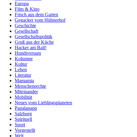
Europa
Film & Kino
Frisch aus dem Garten
Gegacker vom Hühnerhof
Geschichte
Gesellschaft
Gesellschaftspolitik
Gruß aus der Küche
Hacker am Ball!
Hundiversum
Kolumne
Kultur
Leben
Literatur
Mamamia
Menschenrechte
Miteinander
Mobilität
Neues vom Lieblingsplaneten
Papalapapp
Salzburg
Spirituell
Sport
Vorgestellt
Welt