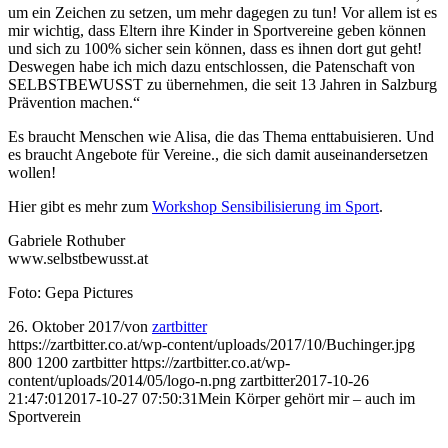
um ein Zeichen zu setzen, um mehr dagegen zu tun! Vor allem ist es
mir wichtig, dass Eltern ihre Kinder in Sportvereine geben können
und sich zu 100% sicher sein können, dass es ihnen dort gut geht!
Deswegen habe ich mich dazu entschlossen, die Patenschaft von
SELBSTBEWUSST zu übernehmen, die seit 13 Jahren in Salzburg
Prävention machen.“
Es braucht Menschen wie Alisa, die das Thema enttabuisieren. Und
es braucht Angebote für Vereine., die sich damit auseinandersetzen
wollen!
Hier gibt es mehr zum
Workshop Sensibilisierung im Sport
.
Gabriele Rothuber
www.selbstbewusst.at
Foto: Gepa Pictures
26. Oktober 2017
/
von
zartbitter
https://zartbitter.co.at/wp-content/uploads/2017/10/Buchinger.jpg
800
1200
zartbitter
https://zartbitter.co.at/wp-
content/uploads/2014/05/logo-n.png
zartbitter
2017-10-26
21:47:01
2017-10-27 07:50:31
Mein Körper gehört mir – auch im
Sportverein