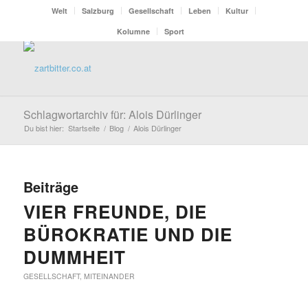
Welt
Salzburg
Gesellschaft
Leben
Kultur
Kolumne
Sport
Schlagwortarchiv für: Alois Dürlinger
Du bist hier:
Startseite
/
Blog
/
Alois Dürlinger
Beiträge
VIER FREUNDE, DIE
BÜROKRATIE UND DIE
DUMMHEIT
GESELLSCHAFT
,
MITEINANDER