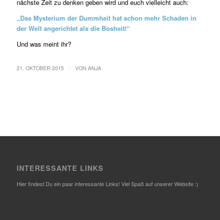
nächste Zeit zu denken geben wird und euch vielleicht auch:
„Das Mysterium der Dummheit hat schon mehr Schaden in
der Welt angerichtet als die Bosheit!“
Und was meint ihr?
/
21. OKTOBER 2015
VON
ANJA
INTERESSANTE LINKS
Hier findest Du ein paar interessante Links! Viel Spaß auf unserer Website :)