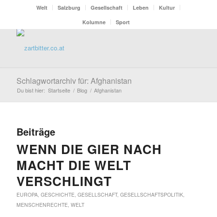
Welt
Salzburg
Gesellschaft
Leben
Kultur
Kolumne
Sport
Schlagwortarchiv für: Afghanistan
Du bist hier:
Startseite
/
Blog
/
Afghanistan
Beiträge
WENN DIE GIER NACH
MACHT DIE WELT
VERSCHLINGT
EUROPA
,
GESCHICHTE
,
GESELLSCHAFT
,
GESELLSCHAFTSPOLITIK
,
MENSCHENRECHTE
,
WELT