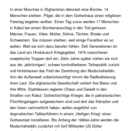
In einer Moschee in Afghanistan detoniert eine Bombe. 14
Menschen sterben. Pilger, die in dem Gotteshaus einen religiösen
Feiertag begehen wollten. Einen Tag zuvor werden 17 Menschen
in Kabul bei einem Bombenanschlag in den Tod gerissen.
Männer, Frauen, Väter, Mütter, Söhne, Töchter, Brüder und
Schwestern. Sie müssen sterben, weil einige Fanatiker es so
wollen. Weil sie sich dazu berufen fühlen. Seit Generationen ist
das Land am Hindukusch Kriegsgebiet. 1979 marschieren
sowjetische Truppen dort ein. Zehn Jahre später ziehen sie sich
aus der „abtrünnigen“, schwer kontrollierbaren Teilrepublik zurück
und hinterlassen das Feld der Zerstörung den Mudschaheddin.
Von der Außenwelt unberücksichtigt nimmt die Radikalisierung
ihren Lauf. Die afghanische Gesellschaft verliert ihre Basis und
ihre Mitte. Stattdessen regieren Chaos und Gewalt in den
Straßen von Kabul. Gottesfürchtige Krieger, die in pakistanischen
Flüchtlingslagern aufgewachsen sind und dort das Kämpfen und
den Islam verinnerlicht haben, wollen angeführt von
dogmatischen Talibanführern in einem „Heiligen Krieg“ einen
Gottesstaat installieren. Bis Anfang der 1990er-Jahre werden die
Mudschaheddin zunächst mit fünf Milliarden US-Dollar