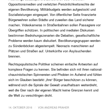
Oppositionsmedien und verletzten Persönlichkeitsrechte der
eigenen Bevölkerung. Militärbudgets werden aufgestockt und
Sozialleistungen eingespart. Von öffentlicher Seite finanzierte
Bürgerwehren sollen Städte und zuweilen das Land sicherer
machen. Videokameras in Straßenbahnen sollen Passagiere vor
Übergriffen schützen. In politischen und medialen Diskursen
bestimmen Bedrohungszenarien die Debatten, gesellschaftliche
Probleme werden kaum diskutiert. Bevölkerungsgruppen werden
zu Sündenböcken abgestempelt. Neonazis marschieren auf
Plätzen und Straßen auf. Unterkünfte von Asylsuchenden
brennen.
Rechtspopulistische Politiker scheinen einfache Antworten auf
komplexe Fragen zu kennen. Sie befinden sich mit ihren national-
chauvinistischen Spinnereien und Phobien im Aufwind und fühlen
sich im Glauben bestärkt „ihre“ Bürger beschützen zu können,
während sich die Spirale der Gewalt unaufhaltsam weiterdreht,
weil die Gier nach der eigenen Macht keine Grenzen kennt und
die Welt zu verschlingen droht.
/
14. OKTOBER 2016
VON
ANDREAS PRAHER