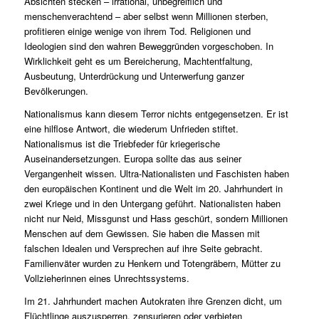
Absichten stecken – irrational, unbegreiflich und
menschenverachtend – aber selbst wenn Millionen sterben,
profitieren einige wenige von ihrem Tod. Religionen und
Ideologien sind den wahren Beweggründen vorgeschoben. In
Wirklichkeit geht es um Bereicherung, Machtentfaltung,
Ausbeutung, Unterdrückung und Unterwerfung ganzer
Bevölkerungen.
Nationalismus kann diesem Terror nichts entgegensetzen. Er ist
eine hilflose Antwort, die wiederum Unfrieden stiftet.
Nationalismus ist die Triebfeder für kriegerische
Auseinandersetzungen. Europa sollte das aus seiner
Vergangenheit wissen. Ultra-Nationalisten und Faschisten haben
den europäischen Kontinent und die Welt im 20. Jahrhundert in
zwei Kriege und in den Untergang geführt. Nationalisten haben
nicht nur Neid, Missgunst und Hass geschürt, sondern Millionen
Menschen auf dem Gewissen. Sie haben die Massen mit
falschen Idealen und Versprechen auf ihre Seite gebracht.
Familienväter wurden zu Henkern und Totengräbern, Mütter zu
Vollzieherinnen eines Unrechtssystems.
Im 21. Jahrhundert machen Autokraten ihre Grenzen dicht, um
Flüchtlinge auszusperren, zensurieren oder verbieten