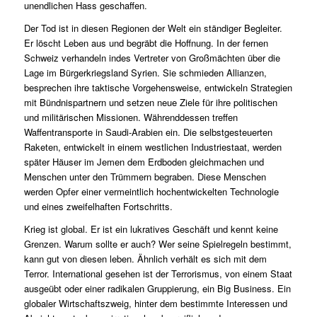
unendlichen Hass geschaffen.
Der Tod ist in diesen Regionen der Welt ein ständiger Begleiter.
Er löscht Leben aus und begräbt die Hoffnung. In der fernen
Schweiz verhandeln indes Vertreter von Großmächten über die
Lage im Bürgerkriegsland Syrien. Sie schmieden Allianzen,
besprechen ihre taktische Vorgehensweise, entwickeln Strategien
mit Bündnispartnern und setzen neue Ziele für ihre politischen
und militärischen Missionen. Währenddessen treffen
Waffentransporte in Saudi-Arabien ein. Die selbstgesteuerten
Raketen, entwickelt in einem westlichen Industriestaat, werden
später Häuser im Jemen dem Erdboden gleichmachen und
Menschen unter den Trümmern begraben. Diese Menschen
werden Opfer einer vermeintlich hochentwickelten Technologie
und eines zweifelhaften Fortschritts.
Krieg ist global. Er ist ein lukratives Geschäft und kennt keine
Grenzen. Warum sollte er auch? Wer seine Spielregeln bestimmt,
kann gut von diesen leben. Ähnlich verhält es sich mit dem
Terror. International gesehen ist der Terrorismus, von einem Staat
ausgeübt oder einer radikalen Gruppierung, ein Big Business. Ein
globaler Wirtschaftszweig, hinter dem bestimmte Interessen und