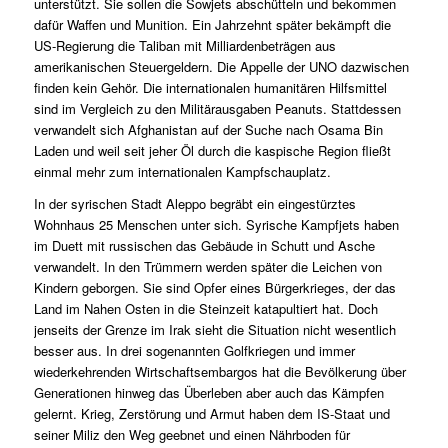
unterstützt. Sie sollen die Sowjets abschütteln und bekommen
dafür Waffen und Munition. Ein Jahrzehnt später bekämpft die
US-Regierung die Taliban mit Milliardenbeträgen aus
amerikanischen Steuergeldern. Die Appelle der UNO dazwischen
finden kein Gehör. Die internationalen humanitären Hilfsmittel
sind im Vergleich zu den Militärausgaben Peanuts. Stattdessen
verwandelt sich Afghanistan auf der Suche nach Osama Bin
Laden und weil seit jeher Öl durch die kaspische Region fließt
einmal mehr zum internationalen Kampfschauplatz.
In der syrischen Stadt Aleppo begräbt ein eingestürztes
Wohnhaus 25 Menschen unter sich. Syrische Kampfjets haben
im Duett mit russischen das Gebäude in Schutt und Asche
verwandelt. In den Trümmern werden später die Leichen von
Kindern geborgen. Sie sind Opfer eines Bürgerkrieges, der das
Land im Nahen Osten in die Steinzeit katapultiert hat. Doch
jenseits der Grenze im Irak sieht die Situation nicht wesentlich
besser aus. In drei sogenannten Golfkriegen und immer
wiederkehrenden Wirtschaftsembargos hat die Bevölkerung über
Generationen hinweg das Überleben aber auch das Kämpfen
gelernt. Krieg, Zerstörung und Armut haben dem IS-Staat und
seiner Miliz den Weg geebnet und einen Nährboden für