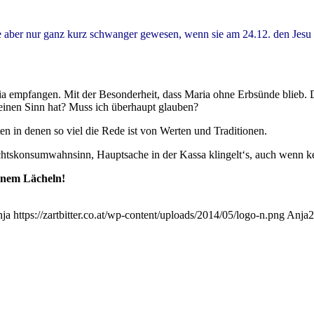
ber nur ganz kurz schwanger gewesen, wenn sie am 24.12. den Jesu k
a empfangen. Mit der Besonderheit, dass Maria ohne Erbsünde blieb. Da
 einen Sinn hat? Muss ich überhaupt glauben?
n in denen so viel die Rede ist von Werten und Traditionen.
chtskonsumwahnsinn, Hauptsache in der Kassa klingelt‘s, auch wenn 
inem Lächeln!
ja
https://zartbitter.co.at/wp-content/uploads/2014/05/logo-n.png
Anja
2