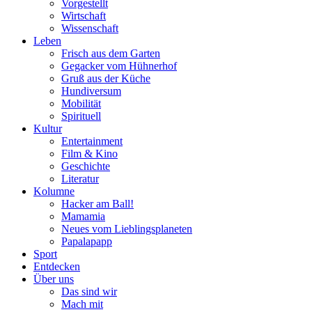
Vorgestellt
Wirtschaft
Wissenschaft
Leben
Frisch aus dem Garten
Gegacker vom Hühnerhof
Gruß aus der Küche
Hundiversum
Mobilität
Spirituell
Kultur
Entertainment
Film & Kino
Geschichte
Literatur
Kolumne
Hacker am Ball!
Mamamia
Neues vom Lieblingsplaneten
Papalapapp
Sport
Entdecken
Über uns
Das sind wir
Mach mit