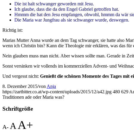
Die ist halt schwanger geworden mit Jesu.
Ich glaube, dass die da den Engel Gabriel getroffen hat.
Hmmm die hat den Jesu empfangen, obwohl, hmmm da wär sie a
Die Maria war Jungfrau als sie schwanger wurde, deswegen.
Richtig ist:
Marias Mutter Anna wurde an dem Tag schwanger, sie hatte also Mari
wenn ich Christin bin? Kann die Theologie mir erklären, was das für
Nein glauben muss man nicht. Aber wissen sollte man. Gerade in Zeite
Sonst versinken wir vollends im kommerziellen Advent- und Weihna
Und vergesst nicht:
Genießt die schönen Momente des Tages mit e
8. Dezember 2015
/
von
Anja
https://zartbitter.co.at/wp-content/uploads/2015/12/a42.jpg
480
629
An
Traditionen ade oder Maria was?
Schriftgröße
A+
A
A-