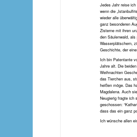
Jedes Jahr reise ich
wenn die „Istanbulfr
wieder alle überwält
ganz besonderen Auge
Zisterne mit ihren u
den Säulenwald, als p
Wasserplätschern, z
Geschichte, der eine
Ich bin Patentante 
Jahre alt. Die beiden
Weihnachten Geschen
das Tierchen aus, s
heißen möge. Das hat
Magdalena. Auch sie 
Neugierig fragte ich 
geschossen: “Kathari
dass das ein ganz po
Ich wünsche allen e