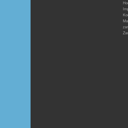
Ho
Im
Ko
Ma
zar
Zar