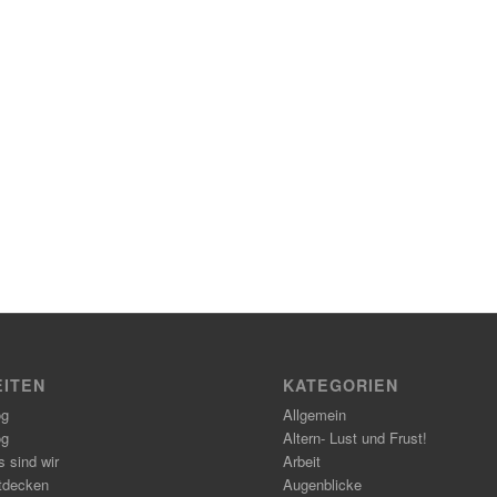
EITEN
KATEGORIEN
og
Allgemein
og
Altern- Lust und Frust!
 sind wir
Arbeit
tdecken
Augenblicke