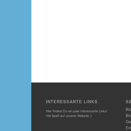
INTERESSANTE LINKS
S
Bl
Hier findest Du ein paar interessante Links!
Bl
Viel Spaß auf unserer Website :)
Das
En