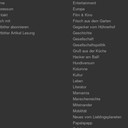
me
Entertainment
pressum
Europa
ntakt
Film & Kino
ch mit
Frisch aus dem Garten
tbitter abonnieren
Gegacker vom Hühnerhof
tbitter Artikel Lesung
Geschichte
Gesellschaft
Gesellschaftspolitik
Gruß aus der Küche
Hacker am Ball!
Hundiversum
Kolumne
Kultur
Leben
Literatur
Mamamia
Menschenrechte
Miteinander
Mobilität
Neues vom Lieblingsplaneten
Papalapapp