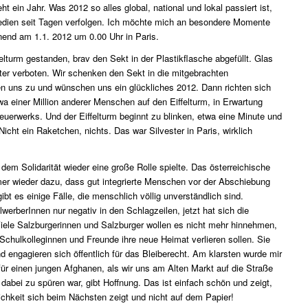
t ein Jahr. Was 2012 so alles global, national und lokal passiert ist,
edien seit Tagen verfolgen. Ich möchte mich an besondere Momente
nend am 1.1. 2012 um 0.00 Uhr in Paris.
elturm gestanden, brav den Sekt in der Plastikflasche abgefüllt. Glas
ester verboten. Wir schenken den Sekt in die mitgebrachten
en uns zu und wünschen uns ein glückliches 2012. Dann richten sich
a einer Million anderer Menschen auf den Eiffelturm, in Erwartung
euerwerks. Und der Eiffelturm beginnt zu blinken, etwa eine Minute und
icht ein Raketchen, nichts. Das war Silvester in Paris, wirklich
 dem Solidarität wieder eine große Rolle spielte. Das österreichische
er wieder dazu, dass gut integrierte Menschen vor der Abschiebung
ibt es einige Fälle, die menschlich völlig unverständlich sind.
werberInnen nur negativ in den Schlagzeilen, jetzt hat sich die
Viele Salzburgerinnen und Salzburger wollen es nicht mehr hinnehmen,
Schulkolleginnen und Freunde ihre neue Heimat verlieren sollen. Sie
nd engagieren sich öffentlich für das Bleiberecht. Am klarsten wurde mir
r einen jungen Afghanen, als wir uns am Alten Markt auf die Straße
e dabei zu spüren war, gibt Hoffnung. Das ist einfach schön und zeigt,
chkeit sich beim Nächsten zeigt und nicht auf dem Papier!