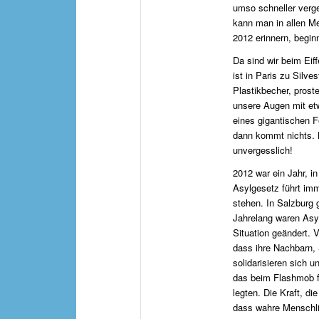
umso schneller vergeh
kann man in allen M
2012 erinnern, begin
Da sind wir beim Eiff
ist in Paris zu Silv
Plastikbecher, prost
unsere Augen mit etw
eines gigantischen F
dann kommt nichts. N
unvergesslich!
2012 war ein Jahr, in
Asylgesetz führt imm
stehen. In Salzburg g
Jahrelang waren Asyl
Situation geändert. 
dass ihre Nachbarn, 
solidarisieren sich u
das beim Flashmob fü
legten. Die Kraft, di
dass wahre Menschli