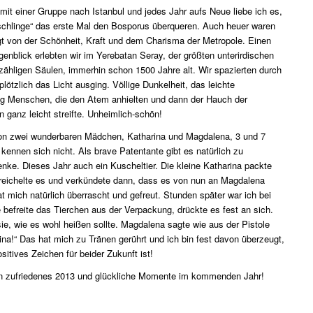
 mit einer Gruppe nach Istanbul und jedes Jahr aufs Neue liebe ich es,
ischlinge“ das erste Mal den Bosporus überqueren. Auch heuer waren
igt von der Schönheit, Kraft und dem Charisma der Metropole. Einen
nblick erlebten wir im Yerebatan Seray, der größten unterirdischen
nzähligen Säulen, immerhin schon 1500 Jahre alt. Wir spazierten durch
lötzlich das Licht ausging. Völlige Dunkelheit, das leichte
ig Menschen, die den Atem anhielten und dann der Hauch der
n ganz leicht streifte. Unheimlich-schön!
von zwei wunderbaren Mädchen, Katharina und Magdalena, 3 und 7
 kennen sich nicht. Als brave Patentante gibt es natürlich zu
ke. Dieses Jahr auch ein Kuscheltier. Die kleine Katharina packte
treichelte es und verkündete dann, dass es von nun an Magdalena
 mich natürlich überrascht und gefreut. Stunden später war ich bei
befreite das Tierchen aus der Verpackung, drückte es fest an sich.
sie, wie es wohl heißen sollte. Magdalena sagte wie aus der Pistole
na!“ Das hat mich zu Tränen gerührt und ich bin fest davon überzeugt,
sitives Zeichen für beider Zukunft ist!
in zufriedenes 2013 und glückliche Momente im kommenden Jahr!