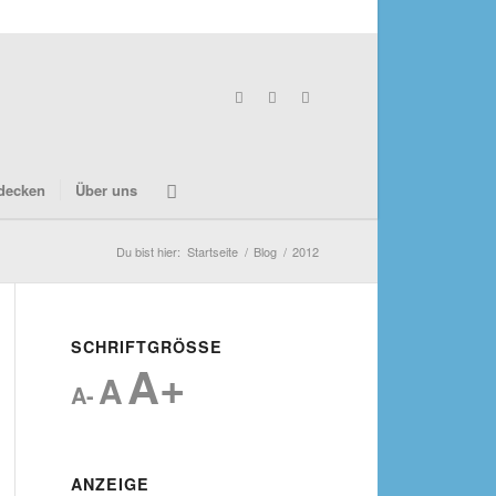
decken
Über uns
Du bist hier:
Startseite
/
Blog
/
2012
SCHRIFTGRÖSSE
A+
A
A-
ANZEIGE