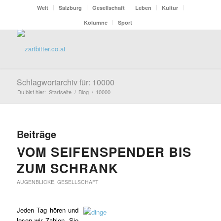
Welt
Salzburg
Gesellschaft
Leben
Kultur
Kolumne
Sport
Schlagwortarchiv für: 10000
Du bist hier:
Startseite
/
Blog
/
10000
Beiträge
VOM SEIFENSPENDER BIS
ZUM SCHRANK
AUGENBLICKE
,
GESELLSCHAFT
Jeden Tag hören und
lesen wir Zahlen. Sie