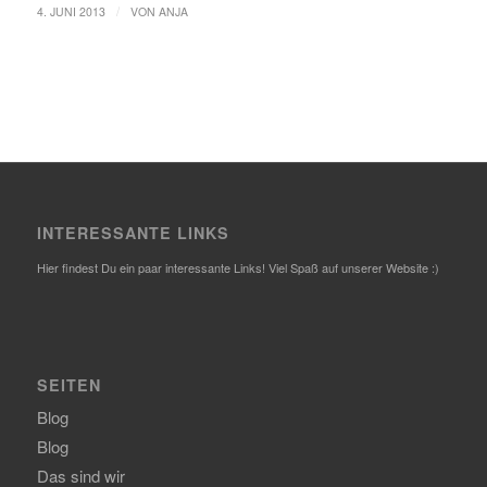
/
4. JUNI 2013
VON
ANJA
INTERESSANTE LINKS
Hier findest Du ein paar interessante Links! Viel Spaß auf unserer Website :)
SEITEN
Blog
Blog
Das sind wir