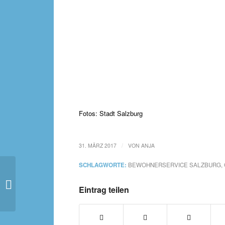
Fotos: Stadt Salzburg
/
31. MÄRZ 2017
VON
ANJA
SCHLAGWORTE:
BEWOHNERSERVICE SALZBURG
,
Den Kampf gegen FGM
gewinnen wir nur
Eintrag teilen
gemeinsam