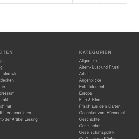
EITEN
KATEGORIEN
og
Allgemein
og
Altern- Lust und Frust!
 sind wir
Arbeit
tdecken
Augenblicke
me
Entertainment
pressum
Europa
ntakt
Film & Kino
ch mit
Frisch aus dem Garten
tbitter abonnieren
Gegacker vom Hühnerhof
tbitter Artikel Lesung
Geschichte
Gesellschaft
Gesellschaftspolitik
Gruß aus der Küche