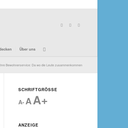
decken
Über uns
ahre Bewohnerservice: Da wo die Leute zusammenkommen
SCHRIFTGRÖSSE
A+
A
A-
ANZEIGE