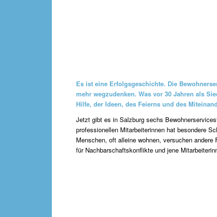
Es ist eine Erfolgsgeschichte.
Die Bewohnerser
mehr wegzudenken. Was vor 30 Jahren als Siedl
Hilfe, der Ideen, des Feierns und des Miteinan
Jetzt gibt es in Salzburg sechs Bewohnerservicest
professionellen Mitarbeiterinnen hat besondere S
Menschen, oft alleine wohnen, versuchen andere Fl
für Nachbarschaftskonflikte und jene Mitarbeiterin