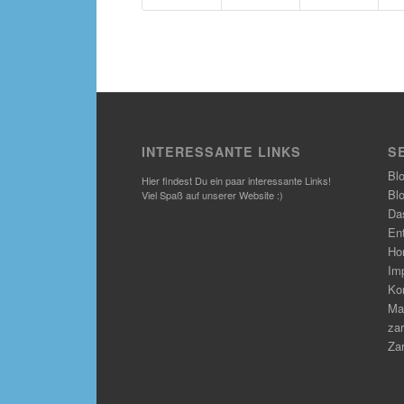
INTERESSANTE LINKS
S
Bl
Hier findest Du ein paar interessante Links!
Bl
Viel Spaß auf unserer Website :)
Das
En
Ho
Im
Ko
Ma
zar
Zar