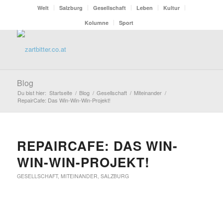
Welt
Salzburg
Gesellschaft
Leben
Kultur
Kolumne
Sport
Blog
Du bist hier:
Startseite
/
Blog
/
Gesellschaft
/
Miteinander
/
RepairCafe: Das Win-Win-Win-Projekt!
REPAIRCAFE: DAS WIN-
WIN-WIN-PROJEKT!
GESELLSCHAFT
,
MITEINANDER
,
SALZBURG