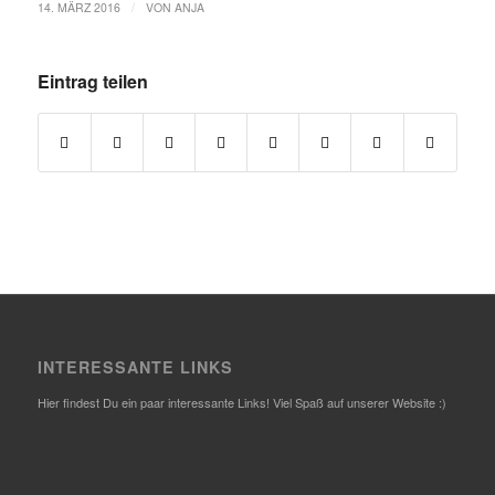
/
14. MÄRZ 2016
VON
ANJA
Eintrag teilen
INTERESSANTE LINKS
Hier findest Du ein paar interessante Links! Viel Spaß auf unserer Website :)