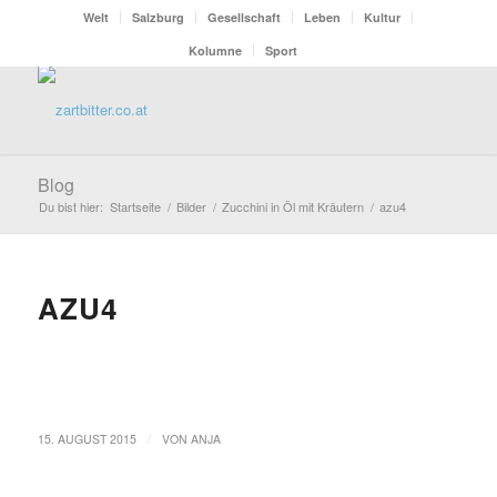
Welt
Salzburg
Gesellschaft
Leben
Kultur
Kolumne
Sport
Blog
Du bist hier:
Startseite
/
Bilder
/
Zucchini in Öl mit Kräutern
/
azu4
AZU4
/
15. AUGUST 2015
VON
ANJA