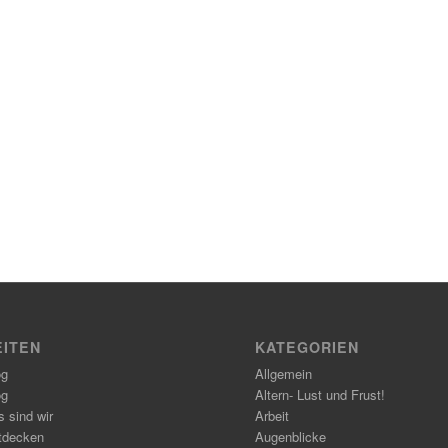
EITEN
KATEGORIEN
og
Allgemein
og
Altern- Lust und Frust!
 sind wir
Arbeit
tdecken
Augenblicke