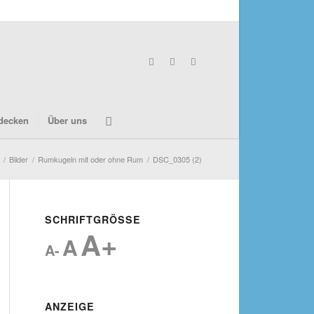
decken
Über uns
/
Bilder
/
Rumkugeln mit oder ohne Rum
/
DSC_0305 (2)
SCHRIFTGRÖSSE
A+
A
A-
ANZEIGE