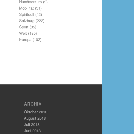
Hundiversum
(9)
Mobilität
(31)
Spirituell
(42)
Salzburg
(222)
Sport
(35)
Welt
(185)
Europa
(102)
ARCHIV
Oktober 2018
August 2018
Juli 2018
Juni 2018