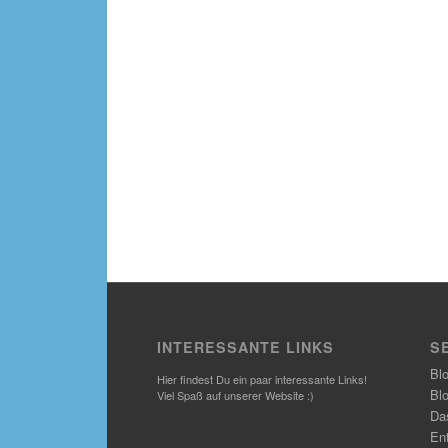
INTERESSANTE LINKS
S
Bl
Hier findest Du ein paar interessante Links!
Bl
Viel Spaß auf unserer Website :)
Das
En