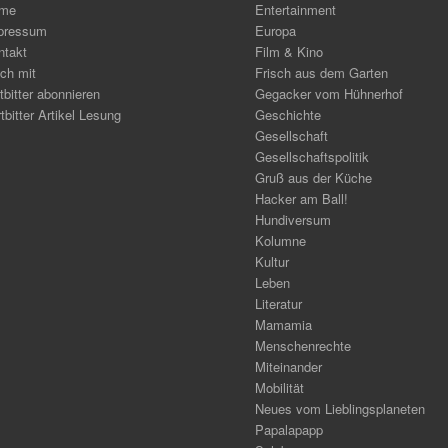
me
Entertainment
pressum
Europa
ntakt
Film & Kino
ch mit
Frisch aus dem Garten
tbitter abonnieren
Gegacker vom Hühnerhof
tbitter Artikel Lesung
Geschichte
Gesellschaft
Gesellschaftspolitik
Gruß aus der Küche
Hacker am Ball!
Hundiversum
Kolumne
Kultur
Leben
Literatur
Mamamia
Menschenrechte
Miteinander
Mobilität
Neues vom Lieblingsplaneten
Papalapapp