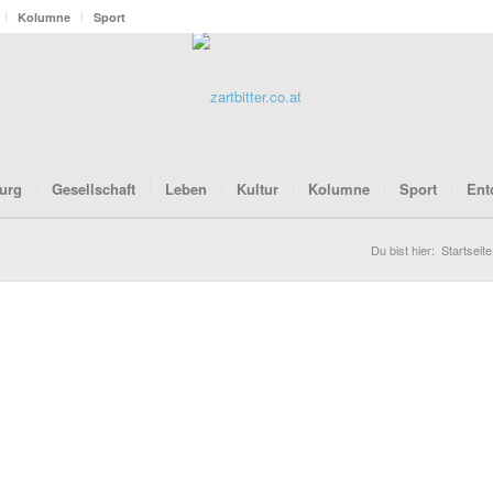
Kolumne
Sport
urg
Gesellschaft
Leben
Kultur
Kolumne
Sport
Ent
Du bist hier:
Startseite