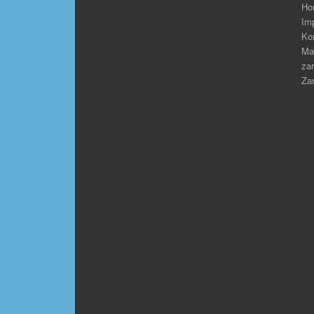
Ho
Im
Ko
Ma
zar
Zar