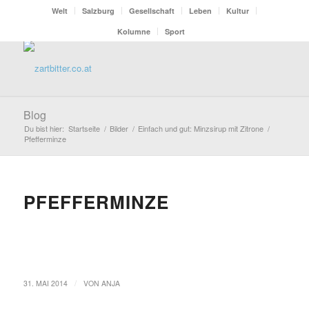
Welt
Salzburg
Gesellschaft
Leben
Kultur
Kolumne
Sport
Blog
Du bist hier:
Startseite
/
Bilder
/
Einfach und gut: Minzsirup mit Zitrone
/
Pfefferminze
PFEFFERMINZE
/
31. MAI 2014
VON
ANJA