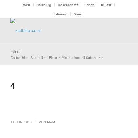
Welt
Salzburg
Gesellschaft
Leben
Kultur
Kolumne
Sport
Blog
Du bist hier:
Startseite
/
Bilder
/
Minzkuchen mit Schoko
/
4
4
/
11. JUNI 2016
VON
ANJA