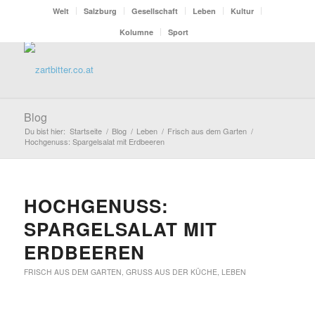
Welt
Salzburg
Gesellschaft
Leben
Kultur
Kolumne
Sport
Blog
Du bist hier:
Startseite
/
Blog
/
Leben
/
Frisch aus dem Garten
/
Hochgenuss: Spargelsalat mit Erdbeeren
HOCHGENUSS:
SPARGELSALAT MIT
ERDBEEREN
FRISCH AUS DEM GARTEN
,
GRUSS AUS DER KÜCHE
,
LEBEN