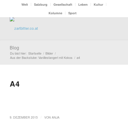
Welt
Salzburg
Gesellschaft
Leben
Kultur
Kolumne
Sport
Blog
Du bist hier:
Startseite
/
Bilder
/
Aus der Backstube: Vanillestangerl mit Kokos
/
a4
A4
/
9. DEZEMBER 2015
VON
ANJA