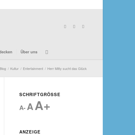
decken
Über uns
Blog
/
Kultur
/
Entertainment
/
Herr Mitty sucht das Glück
SCHRIFTGRÖSSE
A+
A
A-
ANZEIGE