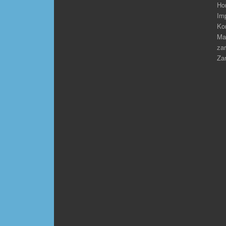
Ho
Im
Ko
Ma
zar
Zar