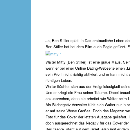
Ja, Ben Stiller spielt in Das erstaunliche Leben de
Ben Stiller hat bei dem Film auch Regie geführt. E
Walter Mitty [Ben Stiller] ist eine graue Maus. Sein
wenn er bei einer Online Dating-Webseite einen „Li
sein Profil nicht richtig aktiviert und er kann nich
richtigen Leben.
Walter flüchtet sich aus der Ereignislosigkeit sei
Und er kriegt die Frau seiner Träume. Dabei brauc
anzusprechen, denn sie arbeitet wie Walter beim L
Als Bildnegativ-Verwalter fühlt sich Walter nur in 
er auf seine Weise Großes. Doch das Magazin wird 
Foto für das Cover der letzten Ausgabe geliefert. 
doch ausgerechnet das Negativ für das Cover der 
Berufsehre, steht auf dem Spiel. Also jagt er de