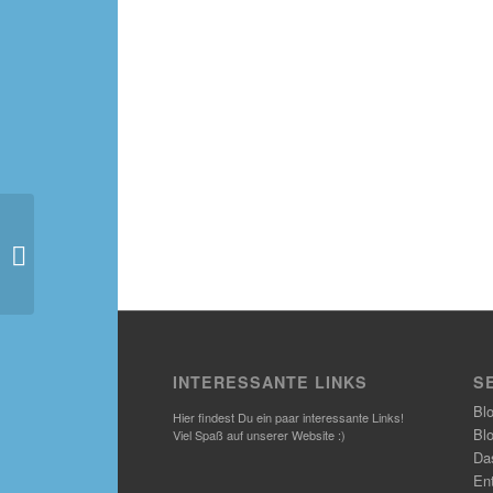
Backe Backe Kuchen –
Topfengugelhupf
INTERESSANTE LINKS
S
Bl
Hier findest Du ein paar interessante Links!
Bl
Viel Spaß auf unserer Website :)
Das
En