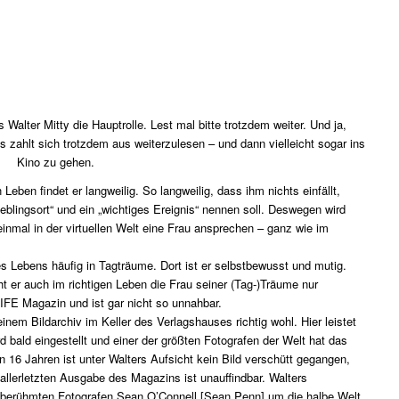
s Walter Mitty die Hauptrolle. Lest mal bitte trotzdem weiter. Und ja,
s zahlt sich trotzdem aus weiterzulesen – und dann vielleicht sogar ins
Kino zu gehen.
 Leben findet er langweilig. So langweilig, dass ihm nichts einfällt,
eblingsort“ und ein „wichtiges Ereignis“ nennen soll. Deswegen wird
t einmal in der virtuellen Welt eine Frau ansprechen – ganz wie im
nes Lebens häufig in Tagträume. Dort ist er selbstbewusst und mutig.
ht er auch im richtigen Leben die Frau seiner (Tag-)Träume nur
IFE Magazin und ist gar nicht so unnahbar.
seinem Bildarchiv im Keller des Verlagshauses richtig wohl. Hier leistet
bald eingestellt und einer der größten Fotografen der Welt hat das
In 16 Jahren ist unter Walters Aufsicht kein Bild verschütt gegangen,
allerletzten Ausgabe des Magazins ist unauffindbar. Walters
m berühmten Fotografen Sean O’Connell [Sean Penn] um die halbe Welt