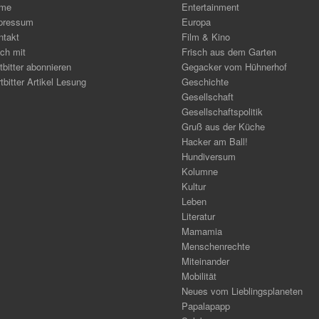
me
Entertainment
pressum
Europa
ntakt
Film & Kino
ch mit
Frisch aus dem Garten
tbitter abonnieren
Gegacker vom Hühnerhof
tbitter Artikel Lesung
Geschichte
Gesellschaft
Gesellschaftspolitik
Gruß aus der Küche
Hacker am Ball!
Hundiversum
Kolumne
Kultur
Leben
Literatur
Mamamia
Menschenrechte
Miteinander
Mobilität
Neues vom Lieblingsplaneten
Papalapapp