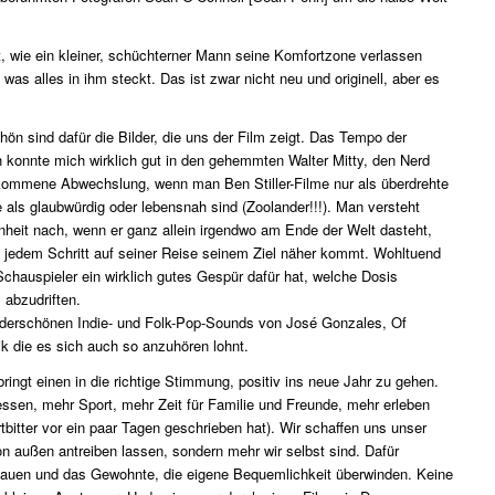
, wie ein kleiner, schüchterner Mann seine Komfortzone verlassen
as alles in ihm steckt. Das ist zwar nicht neu und originell, aber es
hön sind dafür die Bilder, die uns der Film zeigt. Das Tempo der
h konnte mich wirklich gut in den gehemmten Walter Mitty, den Nerd
lkommene Abwechslung, wenn man Ben Stiller-Filme nur als überdrehte
 als glaubwürdig oder lebensnah sind (Zoolander!!!). Man versteht
nheit nach, wenn er ganz allein irgendwo am Ende der Welt dasteht,
 jedem Schritt auf seiner Reise seinem Ziel näher kommt. Wohltuend
 Schauspieler ein wirklich gutes Gespür dafür hat, welche Dosis
 abzudriften.
nderschönen Indie- und Folk-Pop-Sounds von José Gonzales, Of
k die es sich auch so anzuhören lohnt.
bringt einen in die richtige Stimmung, positiv ins neue Jahr zu gehen.
ssen, mehr Sport, mehr Zeit für Familie und Freunde, mehr erleben
rtbitter vor ein paar Tagen geschrieben hat). Wir schaffen uns unser
n außen antreiben lassen, sondern mehr wir selbst sind. Dafür
hauen und das Gewohnte, die eigene Bequemlichkeit überwinden. Keine