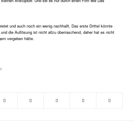
kleinen Anstupser. Und sei es nur durch einen Film wie Das
bietet und auch noch ein wenig nachhallt. Das erste Drittel könnte
 und die Auflösung ist nicht allzu überraschend, daher hat es nicht
gern vergeben hätte.
Y