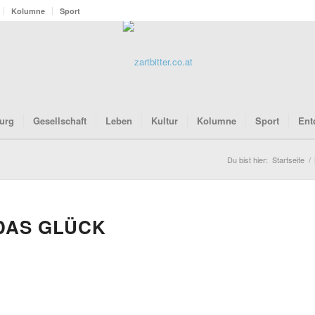
Kolumne
Sport
urg
Gesellschaft
Leben
Kultur
Kolumne
Sport
Ent
Du bist hier:
Startseite
/
DAS GLÜCK