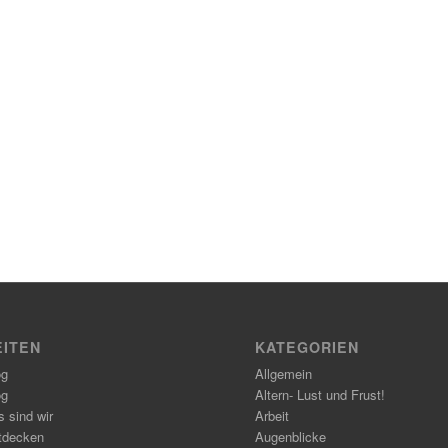
EITEN
KATEGORIEN
og
Allgemein
og
Altern- Lust und Frust!
 sind wir
Arbeit
tdecken
Augenblicke