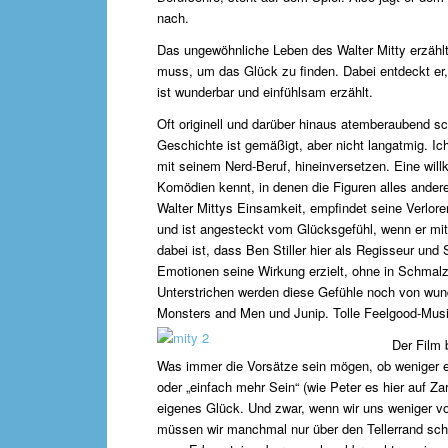
nach.
Das ungewöhnliche Leben des Walter Mitty erzählt
muss, um das Glück zu finden. Dabei entdeckt er, w
ist wunderbar und einfühlsam erzählt.
Oft originell und darüber hinaus atemberaubend sc
Geschichte ist gemäßigt, aber nicht langatmig. Ic
mit seinem Nerd-Beruf, hineinversetzen. Eine wil
Komödien kennt, in denen die Figuren alles andere
Walter Mittys Einsamkeit, empfindet seine Verlore
und ist angesteckt vom Glücksgefühl, wenn er mit
dabei ist, dass Ben Stiller hier als Regisseur und
Emotionen seine Wirkung erzielt, ohne in Schmalz
Unterstrichen werden diese Gefühle noch von wu
Monsters and Men und Junip. Tolle Feelgood-Musi
Der Film 
Was immer die Vorsätze sein mögen, ob weniger e
oder „einfach mehr Sein“ (wie Peter es hier auf Za
eigenes Glück. Und zwar, wenn wir uns weniger vo
müssen wir manchmal nur über den Tellerrand sc