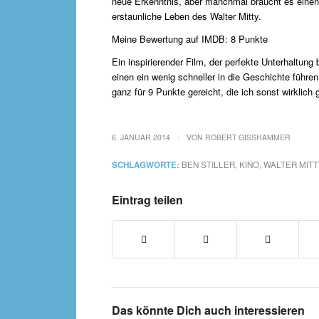
neue Erkenntnis, aber manchmal braucht es einen 
erstaunliche Leben des Walter Mitty.
Meine Bewertung auf IMDB: 8 Punkte
Ein inspirierender Film, der perfekte Unterhaltung 
einen ein wenig schneller in die Geschichte führen
ganz für 9 Punkte gereicht, die ich sonst wirklich 
/
6. JANUAR 2014
VON
ROBERT GISSHAMMER
SCHLAGWORTE:
BEN STILLER
,
KINO
,
WALTER MITT
Eintrag teilen
Das könnte Dich auch interessieren