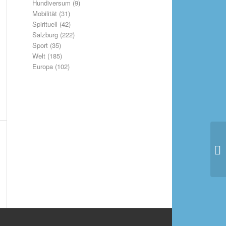
Hundiversum
(9)
Mobilität
(31)
Spirituell
(42)
Salzburg
(222)
Sport
(35)
Welt
(185)
Europa
(102)