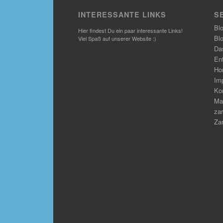
INTERESSANTE LINKS
S
Bl
Hier findest Du ein paar interessante Links!
Bl
Viel Spaß auf unserer Website :)
Das
En
Ho
Im
Ko
Ma
zar
Zar