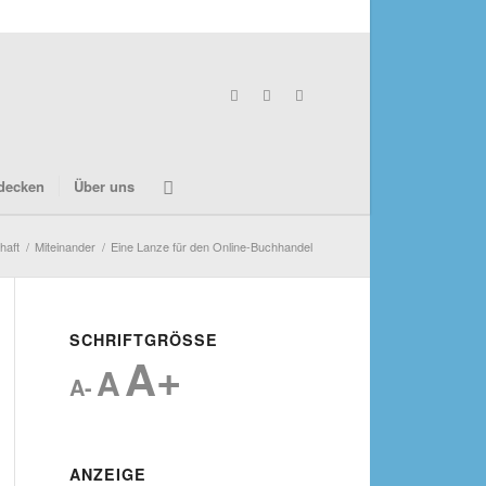
decken
Über uns
haft
/
Miteinander
/
Eine Lanze für den Online-Buchhandel
SCHRIFTGRÖSSE
A+
A
A-
ANZEIGE