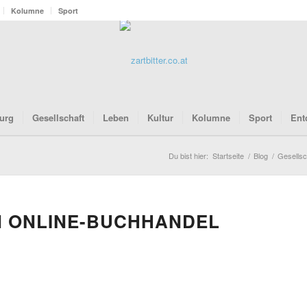
Kolumne
Sport
urg
Gesellschaft
Leben
Kultur
Kolumne
Sport
Ent
Du bist hier:
Startseite
/
Blog
/
Gesellsc
N ONLINE-BUCHHANDEL