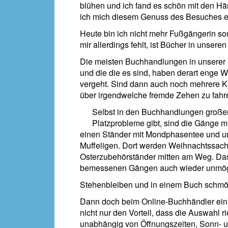
blühen und ich fand es schön mit den Hä
ich mich diesem Genuss des Besuches 
Heute bin ich nicht mehr Fußgängerin so
mir allerdings fehlt, ist Bücher in unser
Die meisten Buchhandlungen in unserer St
und die die es sind, haben derart enge W
vergeht. Sind dann auch noch mehrere Ku
über irgendwelche fremde Zehen zu fahr
Selbst in den Buchhandlungen großer 
Platzprobleme gibt, sind die Gänge mi
einen Ständer mit Mondphasentee und um
Muffeligen. Dort werden Weihnachtssach
Osterzubehörständer mitten am Weg. Da
bemessenen Gängen auch wieder unmög
Stehenbleiben und in einem Buch schmök
Dann doch beim Online-Buchhändler ein
nicht nur den Vorteil, dass die Auswahl r
unabhängig von Öffnungszeiten, Sonn- u