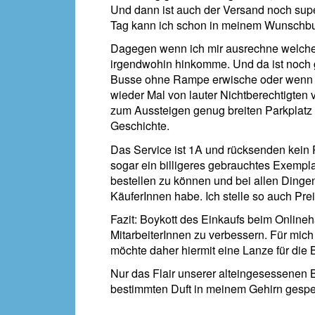
Und dann ist auch der Versand noch sup
Tag kann ich schon in meinem Wunschbuch
Dagegen wenn ich mir ausrechne welche V
irgendwohin hinkomme. Und da ist noch ga
Busse ohne Rampe erwische oder wenn ic
wieder Mal von lauter Nichtberechtigten v
zum Aussteigen genug breiten Parkplatz 
Geschichte.
Das Service ist 1A und rücksenden kein 
sogar ein billigeres gebrauchtes Exemplar
bestellen zu können und bei allen Ding
KäuferInnen habe. Ich stelle so auch Pr
Fazit: Boykott des Einkaufs beim Onlinehä
MitarbeiterInnen zu verbessern. Für mich
möchte daher hiermit eine Lanze für die
Nur das Flair unserer alteingesessenen 
bestimmten Duft in meinem Gehirn gespe