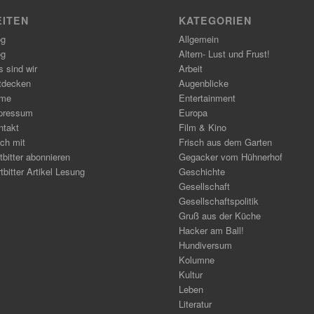
EITEN
KATEGORIEN
og
Allgemein
og
Altern- Lust und Frust!
 sind wir
Arbeit
tdecken
Augenblicke
me
Entertainment
pressum
Europa
ntakt
Film & Kino
ch mit
Frisch aus dem Garten
tbitter abonnieren
Gegacker vom Hühnerhof
tbitter Artikel Lesung
Geschichte
Gesellschaft
Gesellschaftspolitik
Gruß aus der Küche
Hacker am Ball!
Hundiversum
Kolumne
Kultur
Leben
Literatur