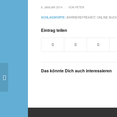
/
6. JANUAR 2014
VON
PETER
SCHLAGWORTE:
BARRIEREFREIHEIT
,
ONLINE BUC
Eintrag teilen
Das könnte Dich auch interessieren
Herr Mitty sucht das
Glück