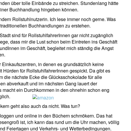
nden über tolle Einbände zu streichen. Stundenlang hätte
einer Buchhandlung hingeben können.
ndern Rollstuhlnutzerin. Ich lese immer noch gerne. Was
en traditionellen Buchhandlungen zu erstehen.
adt sind für RollstuhlfahrerInnen gar nicht zugänglich
ege, dass mir die Lust schon beim Eintreten ins Geschäft
ndInnen im Geschäft, begleitet mich ständig die Angst
en.
Einkaufszentren, in denen es grundsätzlich keine
t Hürden für RollstuhlfahrerInnen gespickt. Da gibt es
 die nächste Ecke die Glücksschokolade für alle
en abverkauft und im nächsten Gang lauert der
s macht ein Durchkommen in den ohnehin schon eng
lich.
ern geht also auch da nicht. Was tun?
loggen und online in den Büchern schmökern. Das hat
iesengroß ist, ich kann das rund um die Uhr machen, völlig
nd Feiertagen und Verkehrs- und Wetterbedingungen.