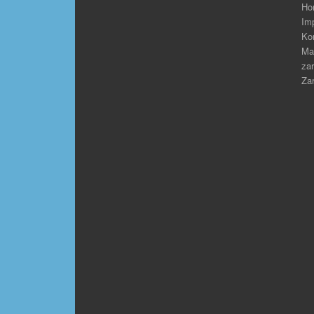
Ho
Im
Ko
Ma
zar
Zar