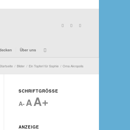
decken
Über uns
Startseite
/
Bilder
/
Ein Topferl für Sophie
/
Oma Akropolis
SCHRIFTGRÖSSE
A+
A
A-
ANZEIGE