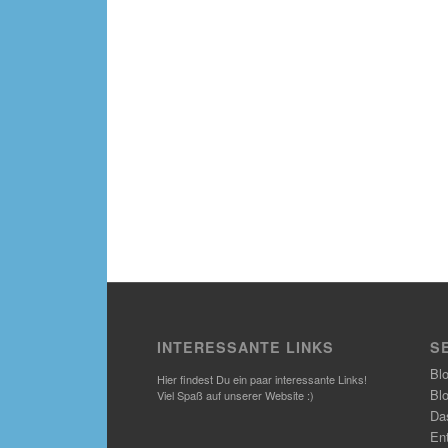
INTERESSANTE LINKS
S
Bl
Hier findest Du ein paar interessante Links!
Bl
Viel Spaß auf unserer Website :)
Das
En