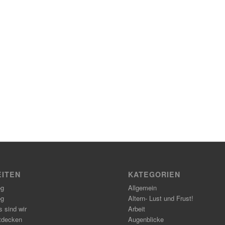
EITEN
KATEGORIEN
og
Allgemein
og
Altern- Lust und Frust!
 sind wir
Arbeit
tdecken
Augenblicke