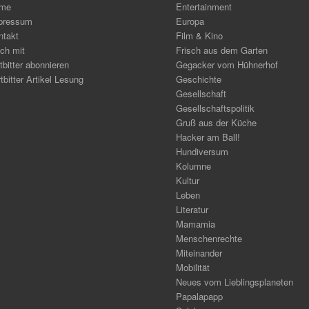
me
Entertainment
pressum
Europa
ntakt
Film & Kino
ch mit
Frisch aus dem Garten
tbitter abonnieren
Gegacker vom Hühnerhof
tbitter Artikel Lesung
Geschichte
Gesellschaft
Gesellschaftspolitik
Gruß aus der Küche
Hacker am Ball!
Hundiversum
Kolumne
Kultur
Leben
Literatur
Mamamia
Menschenrechte
Miteinander
Mobilität
Neues vom Lieblingsplaneten
Papalapapp