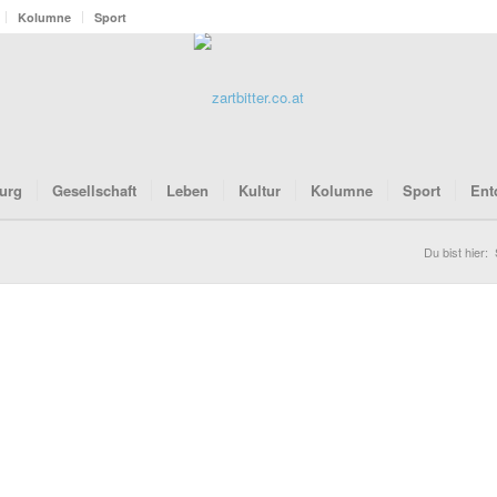
Kolumne
Sport
urg
Gesellschaft
Leben
Kultur
Kolumne
Sport
Ent
Du bist hier: