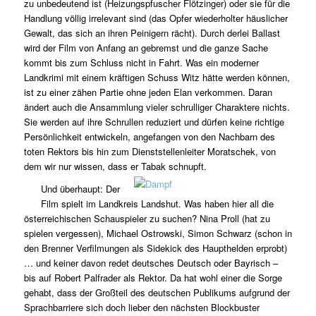
zu unbedeutend ist (Heizungspfuscher Flötzinger) oder sie für die
Handlung völlig irrelevant sind (das Opfer wiederholter häuslicher
Gewalt, das sich an ihren Peinigern rächt). Durch derlei Ballast
wird der Film von Anfang an gebremst und die ganze Sache
kommt bis zum Schluss nicht in Fahrt. Was ein moderner
Landkrimi mit einem kräftigen Schuss Witz hätte werden können,
ist zu einer zähen Partie ohne jeden Elan verkommen. Daran
ändert auch die Ansammlung vieler schrulliger Charaktere nichts.
Sie werden auf ihre Schrullen reduziert und dürfen keine richtige
Persönlichkeit entwickeln, angefangen von den Nachbarn des
toten Rektors bis hin zum Dienststellenleiter Moratschek, von
dem wir nur wissen, dass er Tabak schnupft.
Und überhaupt: Der
Film spielt im Landkreis Landshut. Was haben hier all die
österreichischen Schauspieler zu suchen? Nina Proll (hat zu
spielen vergessen), Michael Ostrowski, Simon Schwarz (schon in
den Brenner Verfilmungen als Sidekick des Haupthelden erprobt)
… und keiner davon redet deutsches Deutsch oder Bayrisch –
bis auf Robert Palfrader als Rektor. Da hat wohl einer die Sorge
gehabt, dass der Großteil des deutschen Publikums aufgrund der
Sprachbarriere sich doch lieber den nächsten Blockbuster