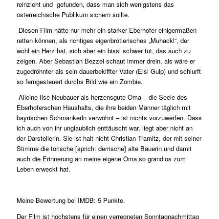
reinzieht und gefunden, dass man sich wenigstens das
österreichische Publikum sichern sollte.
Diesen Film hätte nur mehr ein starker Eberhofer einigermaßen
retten können, als richtiges eigenbrötlerisches „Muhackl“, der
wohl ein Herz hat, sich aber ein bissl schwer tut, das auch zu
zeigen. Aber Sebastian Bezzel schaut immer drein, als wäre er
zugedröhnter als sein dauerbekiffter Vater (Eisi Gulp) und schlurft
so ferngesteuert durchs Bild wie ein Zombie.
Alleine Ilse Neubauer als herzensgute Oma – die Seele des
Eberhoferschen Haushalts, die ihre beiden Männer täglich mit
bayrischen Schmankerln verwöhnt – ist nichts vorzuwerfen. Dass
ich auch von ihr unglaublich enttäuscht war, liegt aber nicht an
der Darstellerin. Sie ist halt nicht Christian Tramitz, der mit seiner
Stimme die törische [
sprich: derrische
] alte Bäuerin und damit
auch die Erinnerung an meine eigene Oma so grandios zum
Leben erweckt hat.
Meine Bewertung bei IMDB: 5 Punkte.
Der Film ist höchstens für einen verregneten Sonntagnachmittag