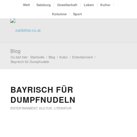
Welt
Salzburg
Gesellschaft
Leben
Kultur
Kolumne
Sport
Blog
Du bist hier:
Startseite
/
Blog
/
Kultur
/
Entertainment
/
Bayrisch für Dumpfnudeln
BAYRISCH FÜR
DUMPFNUDELN
ENTERTAINMENT
,
KULTUR
,
LITERATUR