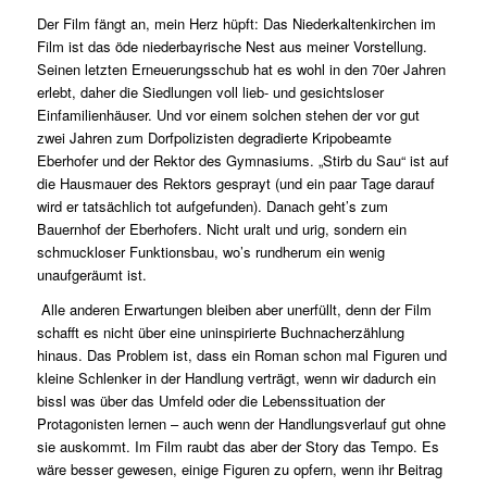
Der Film fängt an, mein Herz hüpft: Das Niederkaltenkirchen im
Film ist das öde niederbayrische Nest aus meiner Vorstellung.
Seinen letzten Erneuerungsschub hat es wohl in den 70er Jahren
erlebt, daher die Siedlungen voll lieb- und gesichtsloser
Einfamilienhäuser. Und vor einem solchen stehen der vor gut
zwei Jahren zum Dorfpolizisten degradierte Kripobeamte
Eberhofer und der Rektor des Gymnasiums. „Stirb du Sau“ ist auf
die Hausmauer des Rektors gesprayt (und ein paar Tage darauf
wird er tatsächlich tot aufgefunden). Danach geht’s zum
Bauernhof der Eberhofers. Nicht uralt und urig, sondern ein
schmuckloser Funktionsbau, wo’s rundherum ein wenig
unaufgeräumt ist.
Alle anderen Erwartungen bleiben aber unerfüllt, denn der Film
schafft es nicht über eine uninspirierte Buchnacherzählung
hinaus. Das Problem ist, dass ein Roman schon mal Figuren und
kleine Schlenker in der Handlung verträgt, wenn wir dadurch ein
bissl was über das Umfeld oder die Lebenssituation der
Protagonisten lernen – auch wenn der Handlungsverlauf gut ohne
sie auskommt. Im Film raubt das aber der Story das Tempo. Es
wäre besser gewesen, einige Figuren zu opfern, wenn ihr Beitrag