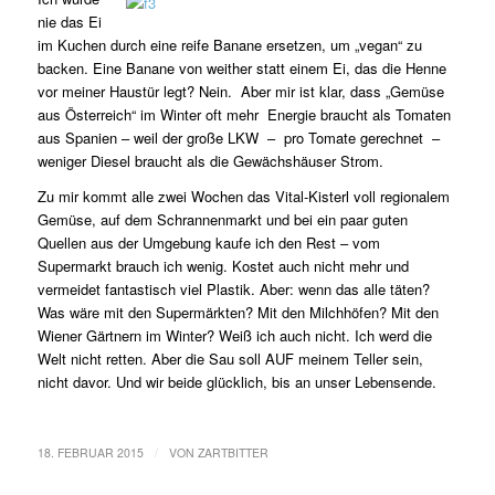
nie das Ei
im Kuchen durch eine reife Banane ersetzen, um „vegan“ zu
backen. Eine Banane von weither statt einem Ei, das die Henne
vor meiner Haustür legt? Nein. Aber mir ist klar, dass „Gemüse
aus Österreich“ im Winter oft mehr Energie braucht als Tomaten
aus Spanien – weil der große LKW – pro Tomate gerechnet –
weniger Diesel braucht als die Gewächshäuser Strom.
Zu mir kommt alle zwei Wochen das Vital-Kisterl voll regionalem
Gemüse, auf dem Schrannenmarkt und bei ein paar guten
Quellen aus der Umgebung kaufe ich den Rest – vom
Supermarkt brauch ich wenig. Kostet auch nicht mehr und
vermeidet fantastisch viel Plastik. Aber: wenn das alle täten?
Was wäre mit den Supermärkten? Mit den Milchhöfen? Mit den
Wiener Gärtnern im Winter? Weiß ich auch nicht. Ich werd die
Welt nicht retten. Aber die Sau soll AUF meinem Teller sein,
nicht davor. Und wir beide glücklich, bis an unser Lebensende.
/
18. FEBRUAR 2015
VON
ZARTBITTER