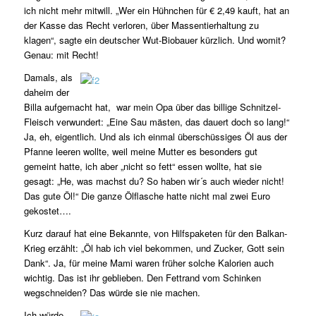
ich nicht mehr mitwill. „Wer ein Hühnchen für € 2,49 kauft, hat an
der Kasse das Recht verloren, über Massentierhaltung zu
klagen“, sagte ein deutscher Wut-Biobauer kürzlich. Und womit?
Genau: mit Recht!
Damals, als
daheim der
Billa aufgemacht hat, war mein Opa über das billige Schnitzel-
Fleisch verwundert: „Eine Sau mästen, das dauert doch so lang!“
Ja, eh, eigentlich. Und als ich einmal überschüssiges Öl aus der
Pfanne leeren wollte, weil meine Mutter es besonders gut
gemeint hatte, ich aber „nicht so fett“ essen wollte, hat sie
gesagt: „He, was machst du? So haben wir´s auch wieder nicht!
Das gute Öl!“ Die ganze Ölflasche hatte nicht mal zwei Euro
gekostet….
Kurz darauf hat eine Bekannte, von Hilfspaketen für den Balkan-
Krieg erzählt: „Öl hab ich viel bekommen, und Zucker, Gott sein
Dank“. Ja, für meine Mami waren früher solche Kalorien auch
wichtig. Das ist ihr geblieben. Den Fettrand vom Schinken
wegschneiden? Das würde sie nie machen.
Ich würde