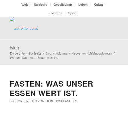
Welt
Salzburg
Gesellschaft
Leben
Kultur
Kolumne
Sport
Blog
Du bist hier:
Startseite
/
Blog
/
Kolumne
/
Neues vom Lieblingsplaneten
/
Fasten: Was unser Essen wert ist.
FASTEN: WAS UNSER
ESSEN WERT IST.
KOLUMNE
,
NEUES VOM LIEBLINGSPLANETEN