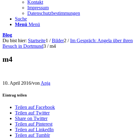
Kontakt
Impressum
Datenschutzbestimmungen
Suche
Menü
Menü
Blog
Du bist hier:
Startseite
1
/
Bilder
2
/
Im Gespräch: Angela über ihren
Besuch in Dortmund
3
/
m4
m4
10. April 2016
/
von
Anja
Eintrag teilen
Teilen auf Facebook
Teilen auf Twitter
Share on Twitter
Teilen auf Pinterest
Teilen auf LinkedIn
Teilen auf Tumblr