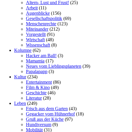
Altern- Lust und Frust!
(25)
Arbeit
(11)
Augenblicke
(156)
Gesellschaftspolitik
(69)
Menschenrechte
(123)
Miteinander
(212)
Vorgestellt
(91)
Wirtschaft
(48)
Wissenschaft
(8)
Kolumne
(62)
Hacker am Ball!
(3)
Mamamia
(17)
Neues vom Lieblingsplaneten
(39)
Papalapapp
(3)
Kultur
(234)
Entertainment
(86)
Film & Kino
(49)
Geschichte
(46)
Literatur
(28)
Leben
(249)
Frisch aus dem Garten
(43)
Gegacker vom Hühnerhof
(18)
Gruß aus der Küche
(97)
Hundiversum
(9)
Mobilität
(31)