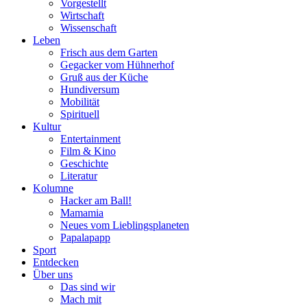
Vorgestellt
Wirtschaft
Wissenschaft
Leben
Frisch aus dem Garten
Gegacker vom Hühnerhof
Gruß aus der Küche
Hundiversum
Mobilität
Spirituell
Kultur
Entertainment
Film & Kino
Geschichte
Literatur
Kolumne
Hacker am Ball!
Mamamia
Neues vom Lieblingsplaneten
Papalapapp
Sport
Entdecken
Über uns
Das sind wir
Mach mit