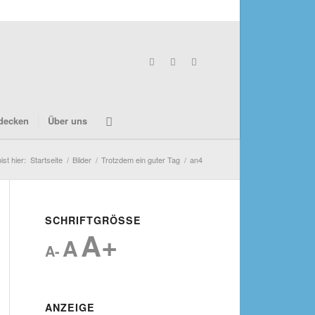
decken
Über uns
ist hier:
Startseite
/
Bilder
/
Trotzdem ein guter Tag
/
an4
SCHRIFTGRÖSSE
A+
A
A-
ANZEIGE