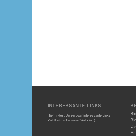
INTERESSANTE LINKS
S
Bl
Hier findest Du ein paar interessante Links!
Bl
Viel Spaß auf unserer Website :)
Das
En