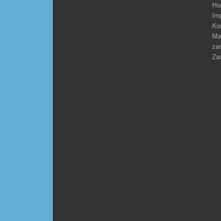
Ho
Im
Ko
Ma
zar
Zar