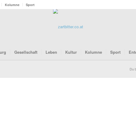
Kolumne
Sport
urg
Gesellschaft
Leben
Kultur
Kolumne
Sport
Ent
Du b