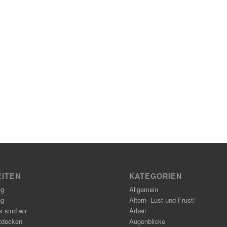
EITEN
KATEGORIEN
og
Allgemein
og
Altern- Lust und Frust!
 sind wir
Arbeit
tdecken
Augenblicke