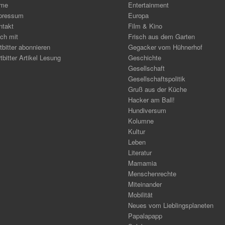
me
Entertainment
pressum
Europa
ntakt
Film & Kino
ch mit
Frisch aus dem Garten
tbitter abonnieren
Gegacker vom Hühnerhof
tbitter Artikel Lesung
Geschichte
Gesellschaft
Gesellschaftspolitik
Gruß aus der Küche
Hacker am Ball!
Hundiversum
Kolumne
Kultur
Leben
Literatur
Mamamia
Menschenrechte
Miteinander
Mobilität
Neues vom Lieblingsplaneten
Papalapapp