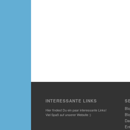
INTERESSANTE LINKS
S
Bl
Hier findest Du ein paar interessante Links!
Bl
Viel Spaß auf unserer Website :)
Das
En