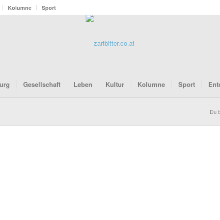
Kolumne
Sport
urg
Gesellschaft
Leben
Kultur
Kolumne
Sport
Ent
Du b