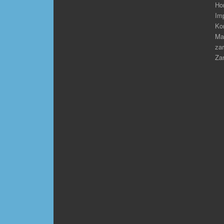
Ho
Im
Ko
Ma
zar
Zar