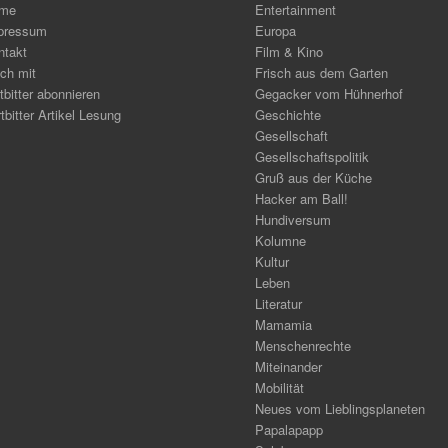
me
Entertainment
pressum
Europa
ntakt
Film & Kino
ch mit
Frisch aus dem Garten
tbitter abonnieren
Gegacker vom Hühnerhof
tbitter Artikel Lesung
Geschichte
Gesellschaft
Gesellschaftspolitik
Gruß aus der Küche
Hacker am Ball!
Hundiversum
Kolumne
Kultur
Leben
Literatur
Mamamia
Menschenrechte
Miteinander
Mobilität
Neues vom Lieblingsplaneten
Papalapapp