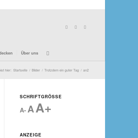
decken
Über uns
ist hier:
Startseite
/
Bilder
/
Trotzdem ein guter Tag
/
an2
SCHRIFTGRÖSSE
A+
A
A-
ANZEIGE