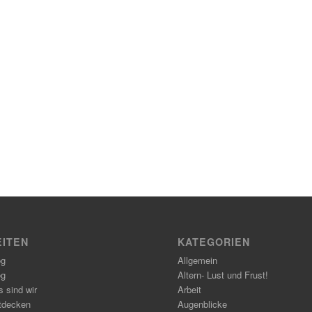
EITEN
KATEGORIEN
og
Allgemein
og
Altern- Lust und Frust!
 sind wir
Arbeit
tdecken
Augenblicke