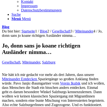
Kontakt
Impressum
Datenschutzbestimmungen
Suche
Menü
Menü
Blog
Du bist hier:
Startseite
1
/
Blog
2
/
Gesellschaft
3
/
Miteinander
4
/
Jo,
donn sans jo koane richtigen Ausländer nimma…
Jo, donn sans jo koane richtigen
Ausländer nimma…
Gesellschaft
,
Miteinander
,
Salzburg
Nie hätt ich mir gedacht vor mehr als drei Jahren, dass unsere
Miteinander Entdecken
Spaziergänge so großen Anklang finden
würde. Pavo Janjic-Baumgartner vom
Verein Ikubik
und ich wollen,
dass Menschen die Stadt ein bisschen anders entdecken. Einmal
geht es darum besondere Winkel Salzburgs kennenzulernen. Dann
wollten wir keinen klassischen Spaziergang mit MigrantInnen
machen, sondern eine bunte Mischung von Interessierten begeistern.
Also echte SalzburgerInnen und Zugezogene. Und es funktioniert.