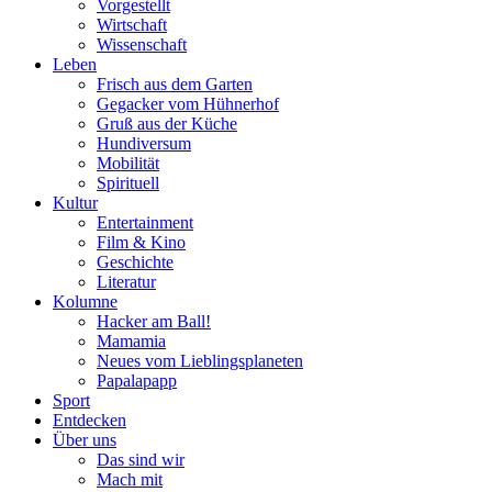
Vorgestellt
Wirtschaft
Wissenschaft
Leben
Frisch aus dem Garten
Gegacker vom Hühnerhof
Gruß aus der Küche
Hundiversum
Mobilität
Spirituell
Kultur
Entertainment
Film & Kino
Geschichte
Literatur
Kolumne
Hacker am Ball!
Mamamia
Neues vom Lieblingsplaneten
Papalapapp
Sport
Entdecken
Über uns
Das sind wir
Mach mit