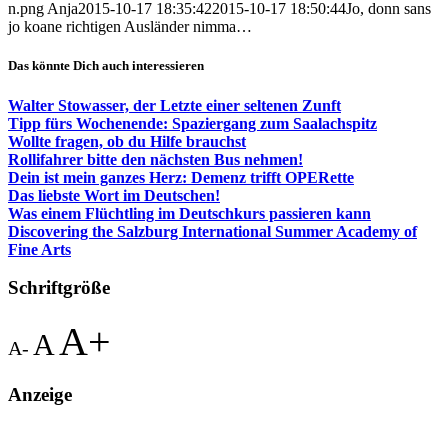
n.png
Anja
2015-10-17 18:35:42
2015-10-17 18:50:44
Jo, donn sans
jo koane richtigen Ausländer nimma…
Das könnte Dich auch interessieren
Walter Stowasser, der Letzte einer seltenen Zunft
Tipp fürs Wochenende: Spaziergang zum Saalachspitz
Wollte fragen, ob du Hilfe brauchst
Rollifahrer bitte den nächsten Bus nehmen!
Dein ist mein ganzes Herz: Demenz trifft OPERette
Das liebste Wort im Deutschen!
Was einem Flüchtling im Deutschkurs passieren kann
Discovering the Salzburg International Summer Academy of
Fine Arts
Schriftgröße
A+
A
A-
Anzeige