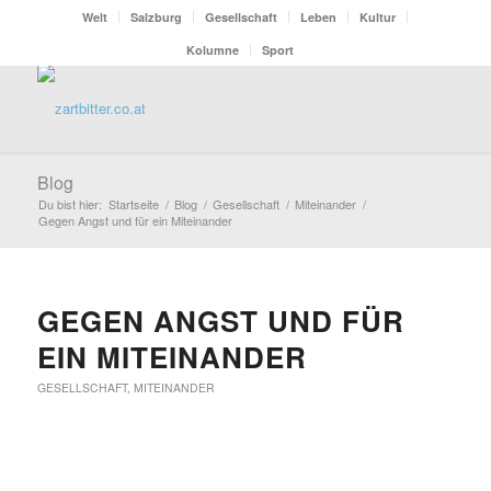
Welt
Salzburg
Gesellschaft
Leben
Kultur
Kolumne
Sport
Blog
Du bist hier:
Startseite
/
Blog
/
Gesellschaft
/
Miteinander
/
Gegen Angst und für ein Miteinander
GEGEN ANGST UND FÜR
EIN MITEINANDER
GESELLSCHAFT
,
MITEINANDER