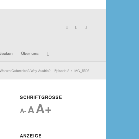
decken
Über uns
Warum Österreich?/Why Austria? – Episode 2
/
IMG_5505
SCHRIFTGRÖSSE
A+
A
A-
ANZEIGE