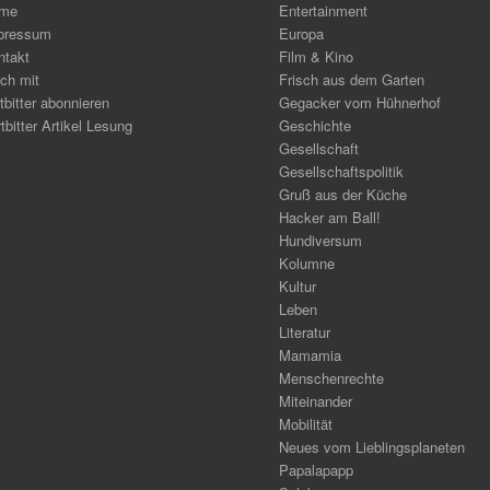
me
Entertainment
pressum
Europa
ntakt
Film & Kino
ch mit
Frisch aus dem Garten
tbitter abonnieren
Gegacker vom Hühnerhof
tbitter Artikel Lesung
Geschichte
Gesellschaft
Gesellschaftspolitik
Gruß aus der Küche
Hacker am Ball!
Hundiversum
Kolumne
Kultur
Leben
Literatur
Mamamia
Menschenrechte
Miteinander
Mobilität
Neues vom Lieblingsplaneten
Papalapapp