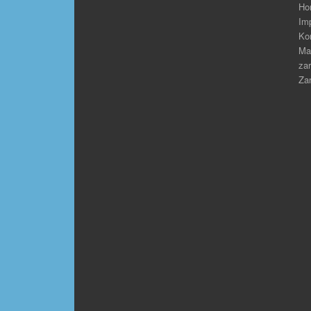
Ho
Im
Ko
Ma
zar
Zar