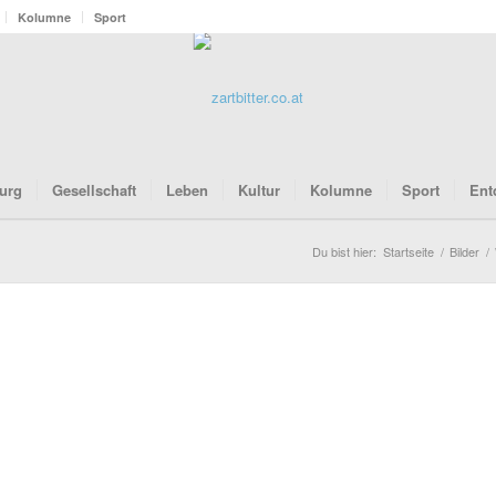
Kolumne
Sport
urg
Gesellschaft
Leben
Kultur
Kolumne
Sport
Ent
Du bist hier:
Startseite
/
Bilder
/