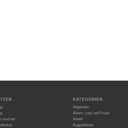
EITEN
KATEGORIEN
og
Allgemein
og
Altern- Lust und Frust!
 sind wir
Arbeit
tdecken
Augenblicke