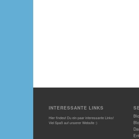
INTERESSANTE LINKS
S
Bl
Hier findest Du ein paar interessante Links!
Bl
Viel Spaß auf unserer Website :)
Das
En