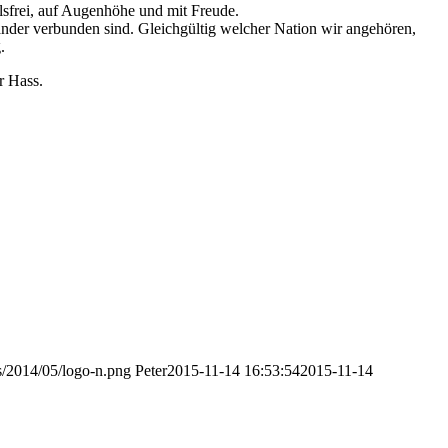
ilsfrei, auf Augenhöhe und mit Freude.
nander verbunden sind. Gleichgültig welcher Nation wir angehören,
.
r Hass.
ds/2014/05/logo-n.png
Peter
2015-11-14 16:53:54
2015-11-14