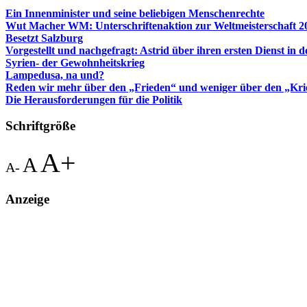
Ein Innenminister und seine beliebigen Menschenrechte
Wut Macher WM: Unterschriftenaktion zur Weltmeisterschaft 
Besetzt Salzburg
Vorgestellt und nachgefragt: Astrid über ihren ersten Dienst in de
Syrien- der Gewohnheitskrieg
Lampedusa, na und?
Reden wir mehr über den „Frieden“ und weniger über den „Kri
Die Herausforderungen für die Politik
Schriftgröße
A+
A
A-
Anzeige