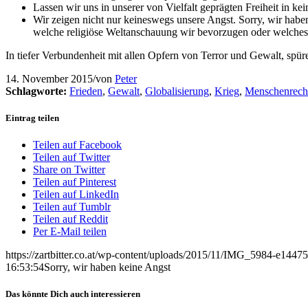
Lassen wir uns in unserer von Vielfalt geprägten Freiheit in k
Wir zeigen nicht nur keineswegs unsere Angst. Sorry, wir haben
welche religiöse Weltanschauung wir bevorzugen oder welches
In tiefer Verbundenheit mit allen Opfern von Terror und Gewalt, spüre 
14. November 2015
/
von
Peter
Schlagworte:
Frieden
,
Gewalt
,
Globalisierung
,
Krieg
,
Menschenrech
Eintrag teilen
Teilen auf Facebook
Teilen auf Twitter
Share on Twitter
Teilen auf Pinterest
Teilen auf LinkedIn
Teilen auf Tumblr
Teilen auf Reddit
Per E-Mail teilen
https://zartbitter.co.at/wp-content/uploads/2015/11/IMG_5984-e144
16:53:54
Sorry, wir haben keine Angst
Das könnte Dich auch interessieren