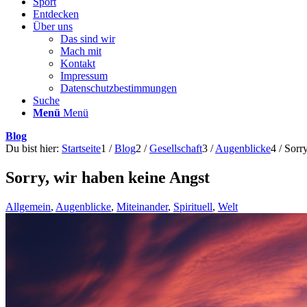
Sport
Entdecken
Über uns
Das sind wir
Mach mit
Kontakt
Impressum
Datenschutzbestimmungen
Suche
Menü
Menü
Blog
Du bist hier:
Startseite
1
/
Blog
2
/
Gesellschaft
3
/
Augenblicke
4
/
Sorry
Sorry, wir haben keine Angst
Allgemein
,
Augenblicke
,
Miteinander
,
Spirituell
,
Welt