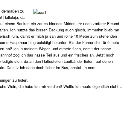
s dermaßen zu
 Halleluja, da
uf einem Bankerl ein zartes blondes Mäderl, ihr noch zarterer Freund
alten. Ich nutzte das bisserl Deckung auch gleich, immerhin blieb mir
terisch rum, damit er mich ja sah und rollte 10 Meter zum stehenden
erne Haupthaar hing beleidigt herunter! Bis der Fahrer die Tür öffnete
nert saß ich in meinem Wagerl und atmete flach, damit der nasse
ahnhof zog ich das nasse Teil aus und ein frisches an. Jetzt noch
ledigte sich, da an den Haltestellen Laufbänder liefen, auf denen
te. Da sitz ich dann doch lieber im Bus, anstatt in nem
nungen zu holen,
che Wein, die habe ich mir verdient! Wollte ich heute eigentlich nicht…