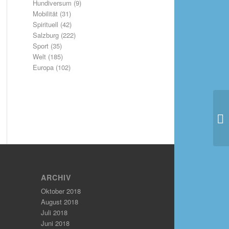
Hundiversum
(9)
Mobilität
(31)
Spirituell
(42)
Salzburg
(222)
Sport
(35)
Welt
(185)
Europa
(102)
ARCHIV
Oktober 2018
August 2018
Juli 2018
Juni 2018