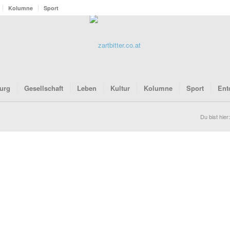
Kolumne
Sport
urg
Gesellschaft
Leben
Kultur
Kolumne
Sport
Ent
Du bist hier: