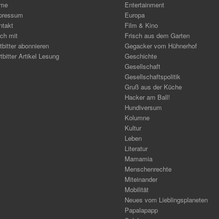
me
Entertainment
pressum
Europa
ntakt
Film & Kino
ch mit
Frisch aus dem Garten
tbitter abonnieren
Gegacker vom Hühnerhof
tbitter Artikel Lesung
Geschichte
Gesellschaft
Gesellschaftspolitik
Gruß aus der Küche
Hacker am Ball!
Hundiversum
Kolumne
Kultur
Leben
Literatur
Mamamia
Menschenrechte
Miteinander
Mobilität
Neues vom Lieblingsplaneten
Papalapapp