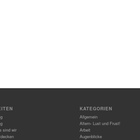
EITEN
KATEGORIEN
og
Allgemein
og
Altern- Lust und Frust!
 sind wir
Arbeit
tdecken
Augenblicke