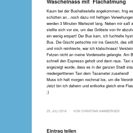
Waschelnass mit Flachatmung
Kaum bei der Bushaltestelle angekommen, fing e
schütten an…noch dazu mit heftigen Verwehungen!
werden 3 Minuten Wartezeit lang. Neben mir saß a
stellte sich vor sie, um das Gröbste von ihr abzuh
ein wenig erspart! Der Bus kam, ich fuchtelte hys
Bus. Die Gischt peitschte mir ins Gesicht, das silb
und mich reinhievte, war ich klatschnass! Verstei
Fetzen nicht an meine Vorderseite gelangte. Am B
schnell den Espresso geholt und dann raus. Taxi er
angezeigt wurde, dass es in der ganzen Stadt stau
niedergerittenen Taxi dem Taxameter zusehend!
Muss ich halt morgen nochmal los, um die Verord
Jetzt bin ich daheim und entkorke gleich eine Flas
;)
/
25. JULI 2016
VON
CHRISTIAN NAMBERGER
Eintrag teilen