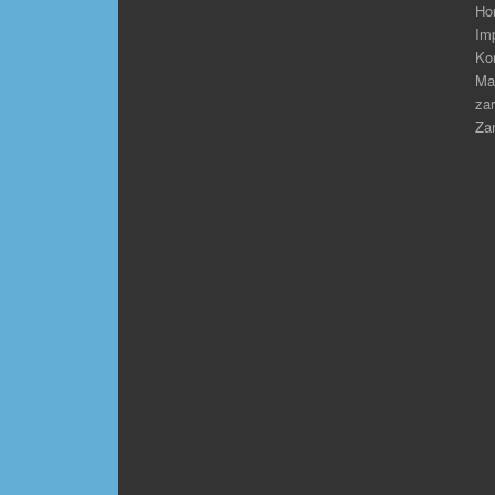
Ho
Im
Ko
Ma
zar
Zar