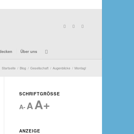
decken
Über uns
Startseite
/
Blog
/
Gesellschaft
/
Augenblicke
/
Montag!
SCHRIFTGRÖSSE
A+
A
A-
ANZEIGE