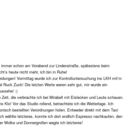
ich immer schon am Vorabend zur Lindenstraße, spätestens beim
ht’s heute nicht mehr, ich bin in Ruhe!
idungen! Vormittag wurde ich zur Kontrolluntersuchung ins LKH mit’m
l Ruck Zuck! Die letzten Werte waren sehr gut, mir wurde ein
ussehe! :)
h Zeit, die verbrachte ich bei Mirabell mit Eislecken und Leute schauen.
s Klo! Vor das Studio rollend, betrachtete ich die Wetterlage. Ich
fonisch bestellten Verordnungen holen. Entweder direkt mit dem Taxi
 wählte letzteres, konnte ich dort endlich Espresso nachkaufen, den
er Wolke und Donnergrollen wagte ich letzteres!