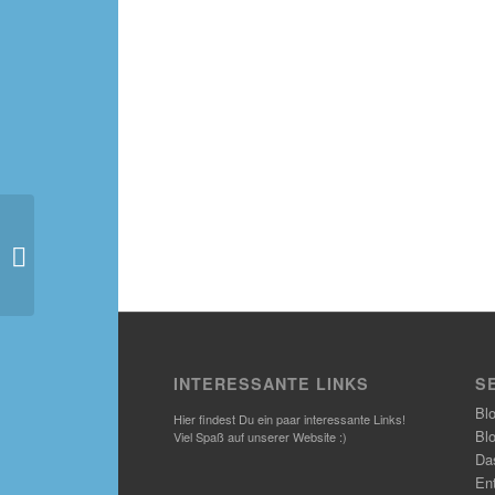
Zur Türkeidiskussion im
Internet
INTERESSANTE LINKS
S
Bl
Hier findest Du ein paar interessante Links!
Bl
Viel Spaß auf unserer Website :)
Das
En