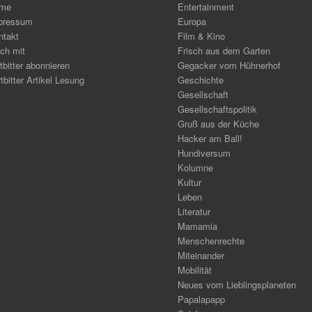
me
Entertainment
pressum
Europa
ntakt
Film & Kino
ch mit
Frisch aus dem Garten
tbitter abonnieren
Gegacker vom Hühnerhof
tbitter Artikel Lesung
Geschichte
Gesellschaft
Gesellschaftspolitik
Gruß aus der Küche
Hacker am Ball!
Hundiversum
Kolumne
Kultur
Leben
Literatur
Mamamia
Menschenrechte
Miteinander
Mobilität
Neues vom Lieblingsplaneten
Papalapapp