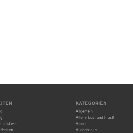
EITEN
KATEGORIEN
og
Allgemein
og
Altern- Lust und Frust!
 sind wir
Arbeit
tdecken
Augenblicke