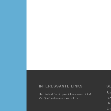
INTERESSANTE LINKS
S
Bl
Hier findest Du ein paar interessante Links!
Bl
Viel Spaß auf unserer Website :)
Das
En