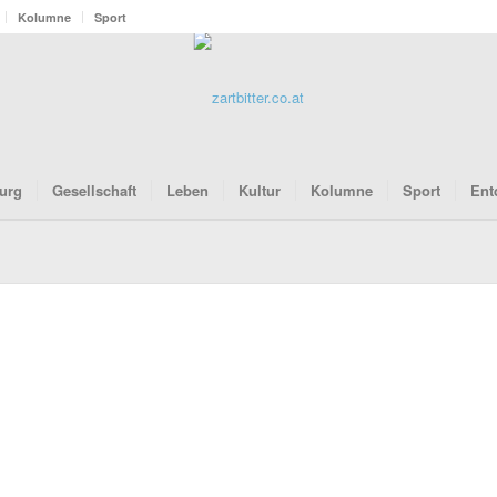
Kolumne
Sport
urg
Gesellschaft
Leben
Kultur
Kolumne
Sport
Ent