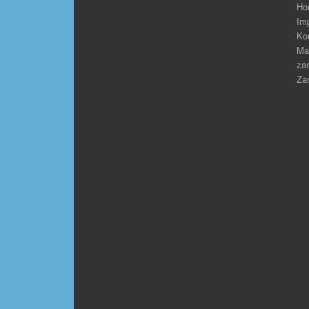
Ho
Im
Ko
Ma
zar
Zar