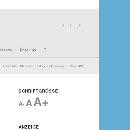
decken
Über uns
Du bist hier:
Startseite
/
Bilder
/
Medjugorje
/
IMG_5492
SCHRIFTGRÖSSE
A+
A
A-
ANZEIGE