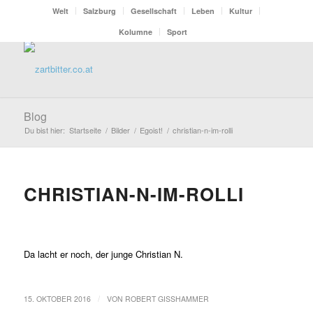
Welt
Salzburg
Gesellschaft
Leben
Kultur
Kolumne
Sport
Blog
Du bist hier:
Startseite
/
Bilder
/
Egoist!
/
christian-n-im-rolli
CHRISTIAN-N-IM-ROLLI
Da lacht er noch, der junge Christian N.
/
15. OKTOBER 2016
VON
ROBERT GISSHAMMER