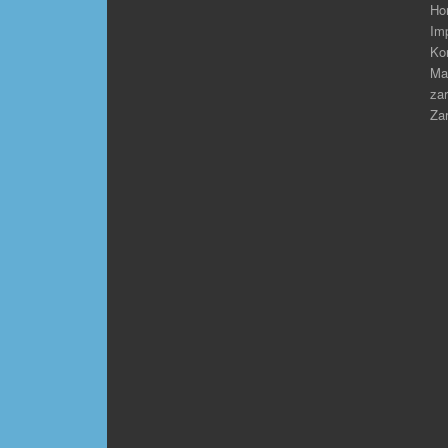
Ho
Im
Ko
Ma
zar
Zar