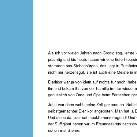
Als ich vor vielen Jahren nach Grödig zog, lernte
prächtig und bis heute haben wir eine tiefe Freunds
stammen aus Siebenbürgen, das liegt in Rumänien.
nicht nur herzensgut, sie ist auch eine Meisterin i
Eierlikör war ja von klein auf nichts für mich, h
ihn und bekam ihn von der Familie immer wieder m
genüsslich von Oma und Opa beim Fernsehen gesü
Jetzt war dann wohl meine Zeit gekommen. Natürli
selbstgemachter Eierlikör angeboten. Man hat ja E
Und siehe da…der schmeckte hervorragend! Und wa
der Süffigkeit haben wir im Freundeskreis nach d
schon mal Sterne.