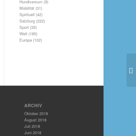
Hundiversum
(9)
Mobilität
(31)
Spirituell
(42)
Salzburg
(222)
Sport
(35)
Welt
(185)
Europa
(102)
ARCHIV
Oktober 2018
August 2018
Juli 2018
Juni 2018