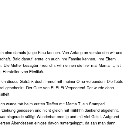
 ich eine damals junge Frau kennen. Von Anfang an verstanden wir uns
chaft. Bald darauf lernte ich auch ihre Familie kennen. Ihre Eltern
 Die Mutter besagter Freundin, wir nennen sie hier mal Mama T., ist
m Herstellen von Eierlikör.
abe ich dieses Getränk doch immer mit meiner Oma verbunden. Die liebte
al geschenkt. Der Gute von Ei-Ei-Ei Verpoorten! Der wurde dann
ffelt.
ch wurde mir beim ersten Treffen mit Mama T. ein Stamperl
rziehung genossen und nicht gleich mit iiiiihhhh dankend abgelehnt.
r alsgerade süffig! Wunderbar cremig und mit viel Geist. Aufgrund
iversen Abendessen einiges davon runtergekippt, da sah man dann