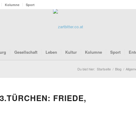
Kolumne
Sport
urg
Gesellschaft
Leben
Kultur
Kolumne
Sport
Ent
Du bist hier:
Startseite
/
Blog
/
Allgem
.TÜRCHEN: FRIEDE,