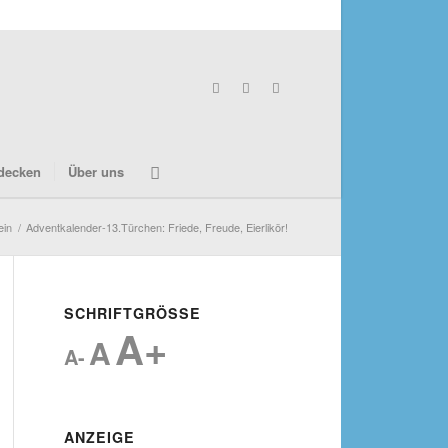
decken
Über uns
ein
/
Adventkalender-13.Türchen: Friede, Freude, Eierlikör!
SCHRIFTGRÖSSE
A+
A
A-
ANZEIGE