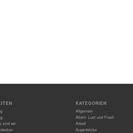
EITEN
KATEGORIEN
og
Allgemein
og
Altern- Lust und Frust!
 sind wir
Arbeit
tdecken
Augenblicke