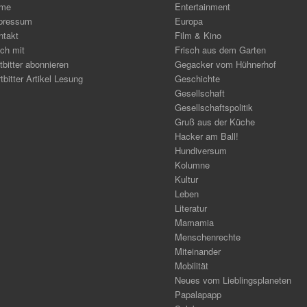
me
Entertainment
pressum
Europa
ntakt
Film & Kino
ch mit
Frisch aus dem Garten
tbitter abonnieren
Gegacker vom Hühnerhof
tbitter Artikel Lesung
Geschichte
Gesellschaft
Gesellschaftspolitik
Gruß aus der Küche
Hacker am Ball!
Hundiversum
Kolumne
Kultur
Leben
Literatur
Mamamia
Menschenrechte
Miteinander
Mobilität
Neues vom Lieblingsplaneten
Papalapapp