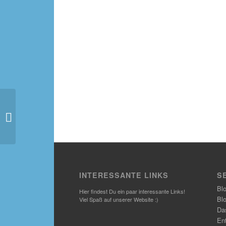
Weihnachtliche
Maroniherzen
INTERESSANTE LINKS
S
Bl
Hier findest Du ein paar interessante Links!
Bl
Viel Spaß auf unserer Website :)
Das
En