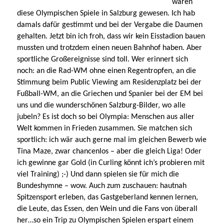
wären
diese Olympischen Spiele in Salzburg gewesen. Ich hab
damals dafür gestimmt und bei der Vergabe die Daumen
gehalten. Jetzt bin ich froh, dass wir kein Eisstadion bauen
mussten und trotzdem einen neuen Bahnhof haben. Aber
sportliche Großereignisse sind toll. Wer erinnert sich
noch: an die Rad-WM ohne einen Regentropfen, an die
Stimmung beim Public Viewing am Residenzplatz bei der
Fußball-WM, an die Griechen und Spanier bei der EM bei
uns und die wunderschönen Salzburg-Bilder, wo alle
jubeln? Es ist doch so bei Olympia: Menschen aus aller
Welt kommen in Frieden zusammen. Sie matchen sich
sportlich: ich wär auch gerne mal im gleichen Bewerb wie
Tina Maze, zwar chancenlos – aber die gleich Liga! Oder
ich gewinne gar Gold (in Curling könnt ich’s probieren mit
viel Training) ;-) Und dann spielen sie für mich die
Bundeshymne – wow. Auch zum zuschauen: hautnah
Spitzensport erleben, das Gastgeberland kennen lernen,
die Leute, das Essen, den Wein und die Fans von überall
her…so ein Trip zu Olympischen Spielen erspart einem