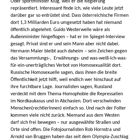
Oder Sportminister Klug, weil er die Regierung
repräsentiert. Interessant finde ich, wie viele Leute jetzt
darüber gar so entrüstet sind. Dass österreichische Firmen
dort 1,3 Milliarden Euro umgesetzt haben hat niemand
öffentlich abgelehnt. Guido Westerwelle wäre als
Außenminister hingeflogen – hat er im Spiegel-Interview
gesagt. Privat sind er und sein Mann aber nicht dabei.
Hermann Maier bleibt auch daheim – sein Zeichen gegen
das Versammlungs-, Erwähnungs- und was-weiß-ich-was-
für-ein-unerträgliches Verbot von Homosexualität dort.
Russische Homosexuelle sagen, dass ihnen die breite
Öffentlichkeit jetzt hilft, weil endlich wer hinschaut auf
ihre furchtbare Lage. Journalisten sagen, Russland
verdeckt mit dem Thema Homophobie die Repressalien
im Nordkaukasus und in Abchasien. Dort verschwinden
Menschen(rechtlerInnen) einfach so. Und nach der Folter
kommen viele nicht zurück. Niemand aus dem Westen
darf sich frei bewegen – nur ausgewählte Straßen und
Orte sind offen. Die Fotojournalisten Rob Hornstra und
Arnold van Bruggen haben das seit dem Olympia-Zuschlag