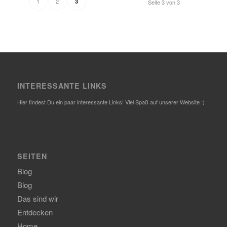
1
2
3
Seite 3 von 3
INTERESSANTE LINKS
Hier findest Du ein paar interessante Links! Viel Spaß auf unserer Website :)
SEITEN
Blog
Blog
Das sind wir
Entdecken
Home