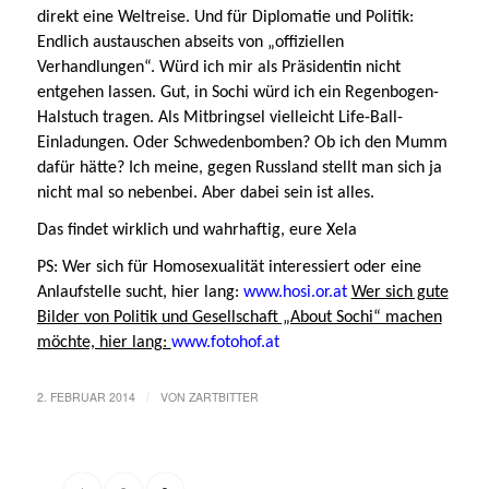
direkt eine Weltreise. Und für Diplomatie und Politik:
Endlich austauschen abseits von „offiziellen
Verhandlungen“. Würd ich mir als Präsidentin nicht
entgehen lassen. Gut, in Sochi würd ich ein Regenbogen-
Halstuch tragen. Als Mitbringsel vielleicht Life-Ball-
Einladungen. Oder Schwedenbomben? Ob ich den Mumm
dafür hätte? Ich meine, gegen Russland stellt man sich ja
nicht mal so nebenbei. Aber dabei sein ist alles.
Das findet wirklich und wahrhaftig, eure Xela
PS: Wer sich für Homosexualität interessiert oder eine
Anlaufstelle sucht, hier lang:
www.hosi.or.at
Wer sich gute
Bilder von Politik und Gesellschaft „About Sochi“ machen
möchte, hier lang:
www.fotohof.at
/
2. FEBRUAR 2014
VON
ZARTBITTER