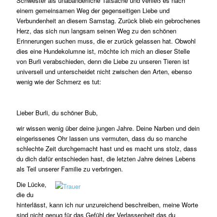
Schwester als unabänderliche Tatsache und verließ es nach
einem gemeinsamen Weg der gegenseitigen Liebe und
Verbundenheit an diesem Samstag. Zurück blieb ein gebrochenes
Herz, das sich nun langsam seinen Weg zu den schönen
Erinnerungen suchen muss, die er zurück gelassen hat.
Obwohl
dies eine Hundekolumne ist, möchte ich mich an dieser Stelle
von Burli verabschieden, denn die Liebe zu unseren Tieren ist
universell und unterscheidet nicht zwischen den Arten, ebenso
wenig wie der Schmerz es tut:
Lieber Burli, du schöner Bub,
wir wissen wenig über deine jungen Jahre. Deine Narben und dein
eingerissenes Ohr lassen uns vermuten, dass du so manche
schlechte Zeit durchgemacht hast und es macht uns stolz, dass
du dich dafür entschieden hast, die letzten Jahre deines Lebens
als Teil unserer Familie zu verbringen.
Die Lücke,
die du
hinterlässt, kann ich nur unzureichend beschreiben, meine Worte
sind nicht genug für das Gefühl der Verlassenheit das du