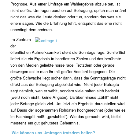
Prognose. Aus einer Umfrage ein Wahlergebnis abzuleiten, ist
nicht seriös.
Umfragen beruhen auf Befragung, sprich man erfährt
nicht das was die Leute denken oder tun, sondern das was sie
einem sagen. Wie die Erfahrung lehrt, entspricht das eine nicht
unbedingt dem anderen.
Im Zentrum
der
öffentlichen Aufmerksamkeit steht die Sonntagsfrage. Schließlich
liefert sie ein Ergebnis in handfesten Zahlen und das berühmte
von den Medien geliebte
horse
race
. Trotzdem oder gerade
deswegen sollte man ihr mit großer Vorsicht begegnen. Die
größte Schwäche liegt sicher darin, dass die Sonntagsfrage nicht
direkt aus der Befragung abgebildet wird. Nicht jeder Befragte
sagt nämlich, wen er wählt, sondern viele halten sich bedeckt
(weiß noch nicht, keine Angabe). Darüber hinaus „zählt“ nicht
jeder Befrage gleich viel. Um jetzt ein Ergebnis darzustellen wird
auf Basis der sogenannten Rohdaten hochgerechnet (oder wie es
im Fachbegriff heißt „gewichtet“). Wie das gemacht wird, bleibt
meistens ein gut gehütetes Geheimnis.
Wie können uns Umfragen trotzdem helfen?