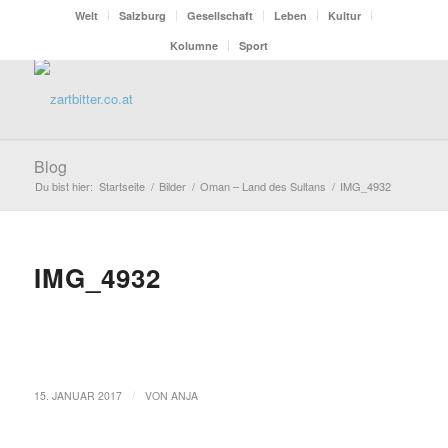
Welt
Salzburg
Gesellschaft
Leben
Kultur
Kolumne
Sport
Blog
Du bist hier:
Startseite
/
Bilder
/
Oman – Land des Sultans
/
IMG_4932
IMG_4932
/
15. JANUAR 2017
VON
ANJA