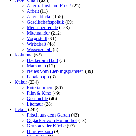
Gesellschaft
(628)
Altern- Lust und Frust!
(25)
Arbeit
(11)
Augenblicke
(156)
Gesellschaftspolitik
(69)
Menschenrechte
(123)
Miteinander
(212)
Vorgestellt
(91)
Wirtschaft
(48)
Wissenschaft
(8)
Kolumne
(62)
Hacker am Ball!
(3)
Mamamia
(17)
Neues vom Lieblingsplaneten
(39)
Papalapapp
(3)
Kultur
(234)
Entertainment
(86)
Film & Kino
(49)
Geschichte
(46)
Literatur
(28)
Leben
(249)
Frisch aus dem Garten
(43)
Gegacker vom Hühnerhof
(18)
Gruß aus der Küche
(97)
Hundiversum
(9)