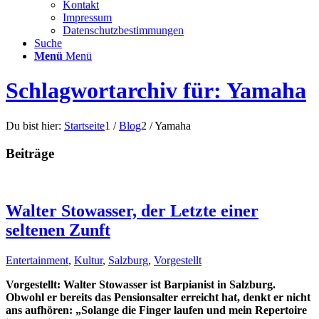
Kontakt
Impressum
Datenschutzbestimmungen
Suche
Menü
Menü
Schlagwortarchiv für: Yamaha
Du bist hier:
Startseite
1
/
Blog
2
/
Yamaha
Beiträge
Walter Stowasser, der Letzte einer
seltenen Zunft
Entertainment
,
Kultur
,
Salzburg
,
Vorgestellt
Vorgestellt: Walter Stowasser ist Barpianist in Salzburg.
Obwohl er bereits das Pensionsalter erreicht hat, denkt er nicht
ans aufhören: „Solange die Finger laufen und
mein Repertoire