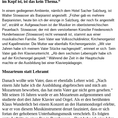
im Kopf ist, ist das kein Thema.“
In einem gediegenen Ambiente, nämlich dem Hotel Sacher Salzburg, ist
Walter Stowasser als Barpianist angestellt. „Früher gab es mehrere
Barpianisten, heute bin ich der einzige in Salzburg, der noch fix angestellt
ist“, erzählt er. Aufgewachsen ist der Musiker im oberösterreichischen
Peuerbach. Stowasser, der mit dem verstorbenen Künstler Friedensreich
Hundertwasser (Stowasser) nicht verwandt ist, stammt aus einer
musikalischen Familie. Sein Vater war Volksschuldirektor, Kirchenorganist
„
und Kapellmeister. Die Mutter war ebenfalls Kirchenorganistin.
Mit vier
Jahren habe ich meinem Vater Stücke nachgespielt“, erinnert er sich. Sein
„
Vater gab ihm Klavierunterricht.
Ab dem sechsten Lebensjahr habe ich
auf der Kirchenorgel gespielt.“ Während der Zeit in der Hauptschule
machte er die Ausbildung bei einer Klavierpädagogin.
Mozarteum statt Lehramt
Danach wollte sein Vater, dass er ebenfalls Lehrer wird. „Nach
einem Jahr habe ich die Ausbildung abgebrochen und mich am
Mozarteum beworben, das hat mein Vater gar nicht gern gesehen.“
Mit seinen 16 Jahren wurde er am Mozarteum aufgenommen und
studierte dort drei Jahre Klavier und Orgel. Als er den berühmten
Klaus Wunderlich bei einem Konzert an der Hammondorgel erlebte,
war er von diesem Musikinstrument derart fasziniert, dass er sich
fortan der gehobenen Unterhaltungsmusik verschrieb. Es folgten