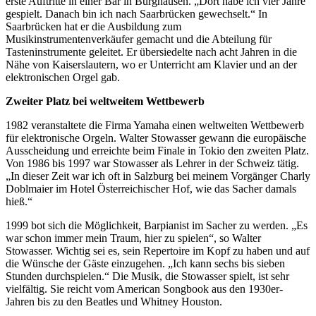
erste Auftritte in einer Bar in Burghausen. „Dort habe ich vier Jahre
gespielt. Danach bin ich nach Saarbrücken gewechselt.“ In
Saarbrücken hat er die Ausbildung zum
Musikinstrumentenverkäufer gemacht und die Abteilung für
Tasteninstrumente geleitet. Er übersiedelte nach acht Jahren in die
Nähe von Kaiserslautern, wo er Unterricht am Klavier und an der
elektronischen Orgel gab.
Zweiter Platz bei weltweitem Wettbewerb
1982 veranstaltete die Firma Yamaha einen weltweiten Wettbewerb
für elektronische Orgeln. Walter Stowasser gewann die europäische
Ausscheidung und erreichte beim Finale in Tokio den zweiten Platz.
Von 1986 bis 1997 war Stowasser als Lehrer in der Schweiz tätig.
„In dieser Zeit war ich oft in Salzburg bei meinem Vorgänger Charly
Doblmaier im Hotel Österreichischer Hof, wie das Sacher damals
hieß.“
1999 bot sich die Möglichkeit, Barpianist im Sacher zu werden. „Es
war schon immer mein Traum, hier zu spielen“, so Walter
Stowasser. Wichtig sei es, sein Repertoire im Kopf zu haben und auf
die Wünsche der Gäste einzugehen. „Ich kann sechs bis sieben
Stunden durchspielen.“ Die Musik, die Stowasser spielt, ist sehr
vielfältig. Sie reicht vom American Songbook aus den 1930er-
Jahren bis zu den Beatles und Whitney Houston.