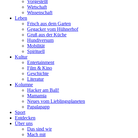
Vorgestellt
Wirtschaft
Wissenschaft
Leben
Frisch aus dem Garten
Gegacker vom Hühnerhof
Gruß aus der Küche
Hundiversum
Mobilität
Spirituell
Kultur
Entertainment
Film & Kino
Geschichte
Literatur
Kolumne
Hacker am Ball!
Mamamia
Neues vom Lieblingsplaneten
Papalapapp
Sport
Entdecken
Über uns
Das sind wir
Mach mit